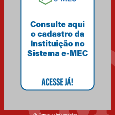
05.03.2026
Primeiro culto do ano ressalta o
agradecimento
27.02.2026
Mackenzie recepciona calouros
do primeiro semestre de 2026
06.02.2026