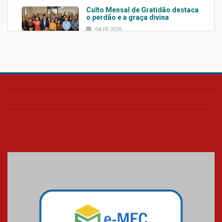
Culto Mensal de Gratidão destaca
o perdão e a graça divina
04.05.2026
Confira como foi o culto mensal
de março
26.03.2026
Cerimônia do Jaleco marca
entrada de novos alunos de
Medicina em Alphaville
09.03.2026
Mackenzie mobiliza campanha
solidária para apoiar famílias em
Minas Gerais