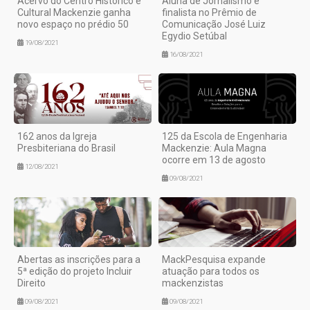
Acervo do Centro Histórico e
Aluna de Jornalismo é
Cultural Mackenzie ganha
finalista no Prêmio de
novo espaço no prédio 50
Comunicação José Luiz
Egydio Setúbal
19/08/2021
16/08/2021
162 anos da Igreja
125 da Escola de Engenharia
Presbiteriana do Brasil
Mackenzie: Aula Magna
ocorre em 13 de agosto
12/08/2021
09/08/2021
Abertas as inscrições para a
MackPesquisa expande
5ª edição do projeto Incluir
atuação para todos os
Direito
mackenzistas
09/08/2021
09/08/2021