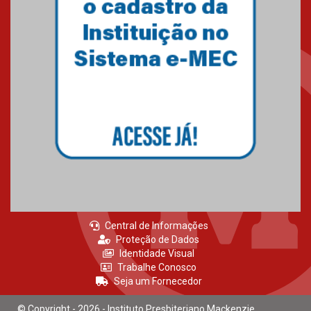
27.02.2026
Mackenzie recepciona calouros
do primeiro semestre de 2026
06.02.2026
Central de Informações
Proteção de Dados
Identidade Visual
Trabalhe Conosco
Seja um Fornecedor
© Copyright - 2026 - Instituto Presbiteriano Mackenzie