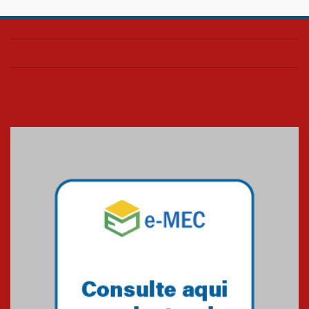
Confira como foi o culto mensal
de março
26.03.2026
Cerimônia do Jaleco marca
entrada de novos alunos de
Medicina em Alphaville
09.03.2026
Mackenzie mobiliza campanha
solidária para apoiar famílias em
Minas Gerais
05.03.2026
Primeiro culto do ano ressalta o
agradecimento