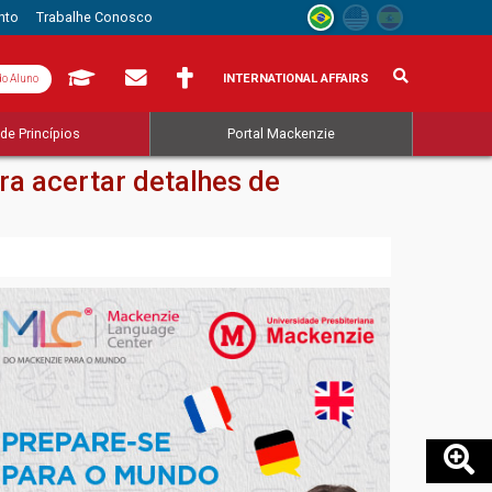
nto
Trabalhe Conosco
INTERNATIONAL AFFAIRS
do Aluno
de Princípios
Portal Mackenzie
ra acertar detalhes de