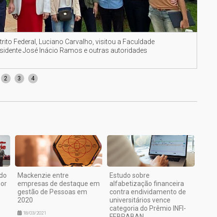
trito Federal, Luciano Carvalho, visitou a Faculdade
Comi
residente José Inácio Ramos e outras autoridades
2
3
4
do
Mackenzie entre
Estudo sobre
or
empresas de destaque em
alfabetização financeira
gestão de Pessoas em
contra endividamento de
2020
universitários vence
categoria do Prêmio INFI-
18/03/2021
FEBRABAN