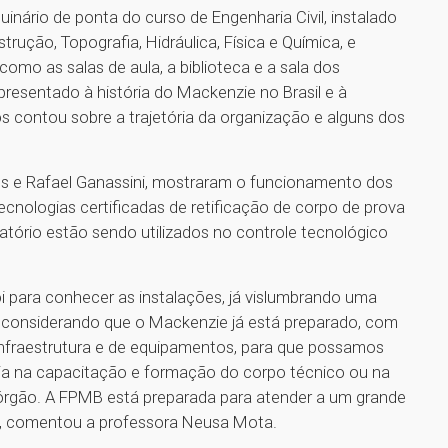
nário de ponta do curso de Engenharia Civil, instalado
rução, Topografia, Hidráulica, Física e Química, e
o as salas de aula, a biblioteca e a sala dos
apresentado à história do Mackenzie no Brasil e à
os contou sobre a trajetória da organização e alguns dos
es e Rafael Ganassini, mostraram o funcionamento dos
nologias certificadas de retificação de corpo de prova
tório estão sendo utilizados no controle tecnológico
foi para conhecer as instalações, já vislumbrando uma
 considerando que o Mackenzie já está preparado, com
nfraestrutura e de equipamentos, para que possamos
ja na capacitação e formação do corpo técnico ou na
 órgão. A FPMB está preparada para atender a um grande
”, comentou a professora Neusa Mota.