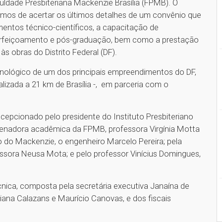
uldade Presbiteriana Mackenzie Brasília (FPMB). O
imos de acertar os últimos detalhes de um convênio que
entos técnico-científicos, a capacitação de
perfeiçoamento e pós-graduação, bem como a prestação
às obras do Distrito Federal (DF).
nológico de um dos principais empreendimentos do DF,
alizada a 21 km de Brasília -, em parceria com o
recepcionado pelo presidente do Instituto Presbiteriano
denadora acadêmica da FPMB, professora Virgínia Motta
 do Mackenzie, o engenheiro Marcelo Pereira; pela
essora Neusa Mota; e pelo professor Vinícius Domingues,
nica, composta pela secretária executiva Janaína de
iana Calazans e Maurício Canovas, e dos fiscais