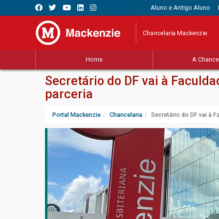
Aluno e Antigo Aluno
Chancelaria Mackenzie
Home
A Chancel
Secretário do DF vai à Faculda
parceria
Portal Mackenzie
Chancelaria
Secretário do DF vai à F