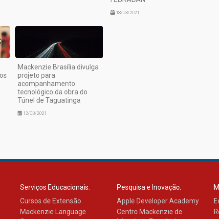
18/03/2021
Mackenzie Brasília divulga
dos
projeto para
acompanhamento
tecnológico da obra do
Túnel de Taguatinga
12/03/2021
Serviços Educacionais:
Pesquisa e Inovação:
M
Cursos de Extensão
Apple Developer Academy
E
Mackenzie Language
Centro Mackenzie de
R