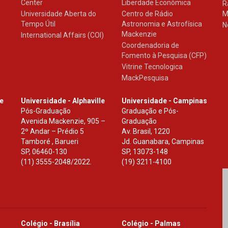
Center
Liberdade Econômica
R
Universidade Aberta do
Centro de Rádio
M
Tempo Útil
Astronomia e Astrofísica
N
Mackenzie
International Affairs (COI)
Coordenadoria de
Fomento à Pesquisa (CFP)
Vitrine Tecnologica
MackPesquisa
le
Universidade - Alphaville
Universidade - Campinas
Pós-Graduação
Graduação e Pós-
Avenida Mackenzie, 905 –
Graduação
2º Andar – Prédio 5
Av. Brasil, 1220
Tamboré , Barueri
Jd. Guanabara, Campinas
SP
,
06460-130
SP
,
13073-148
(11) 3555-2048/2022.
(19) 3211-4100
Colégio - Brasília
Colégio - Palmas