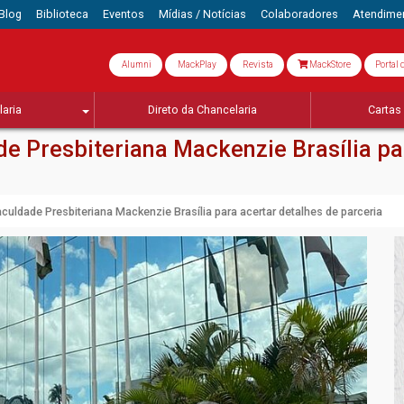
Blog
Biblioteca
Eventos
Mídias / Notícias
Colaboradores
Atendime
Alumni
MackPlay
Revista
MackStore
Portal 
aria
Direto da Chancelaria
Cartas 
de Presbiteriana Mackenzie Brasília pa
aculdade Presbiteriana Mackenzie Brasília para acertar detalhes de parceria