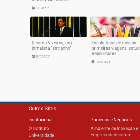
23/04/2021
Ricardo Viveiros, um
Escola: local de nossas
jornalista “estranho”
primeiras viagens, estu
e vislumbres
18/03/2021
15/03/2021
Outros Sites
Institucional
Parcerias e Negócios:
O Instituto
Ambiente de Inovação e
Empreendedorismo
Universidade