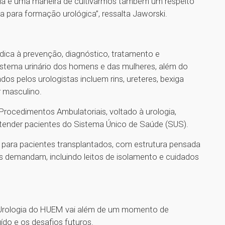
logia é uma maneira de cultivarmos também um respeito
a para formação urológica”, ressalta Jaworski.
dica à prevenção, diagnóstico, tratamento e
tema urinário dos homens e das mulheres, além do
os pelos urologistas incluem rins, ureteres, bexiga
r masculino.
ocedimentos Ambulatoriais, voltado à urologia,
tender pacientes do Sistema Único de Saúde (SUS).
para pacientes transplantados, com estrutura pensada
s demandam, incluindo leitos de isolamento e cuidados
Urologia do HUEM vai além de um momento de
do e os desafios futuros.