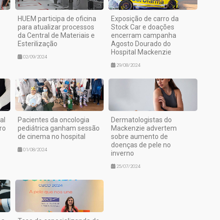
HUEM participa de oficina
Exposição de carro da
para atualizar processos
Stock Car e doações
da Central de Materiais e
encerram campanha
Esterilização
Agosto Dourado do
Hospital Mackenzie
02/09/2024
29/08/2024
al
Pacientes da oncologia
Dermatologistas do
ro
pediátrica ganham sessão
Mackenzie advertem
de cinema no hospital
sobre aumento de
doenças de pele no
01/08/2024
inverno
25/07/2024