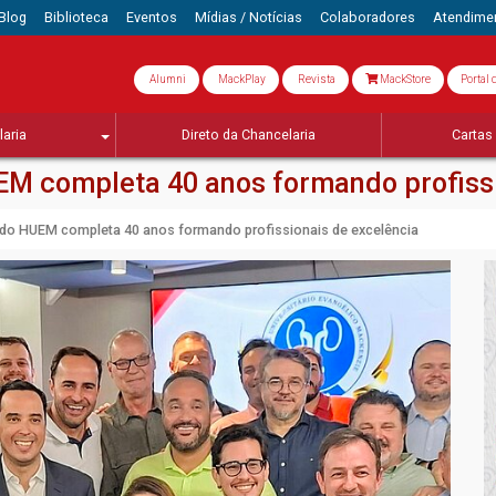
Blog
Biblioteca
Eventos
Mídias / Notícias
Colaboradores
Atendime
Alumni
MackPlay
Revista
MackStore
Portal 
aria
Direto da Chancelaria
Cartas 
EM completa 40 anos formando profissi
 do HUEM completa 40 anos formando profissionais de excelência