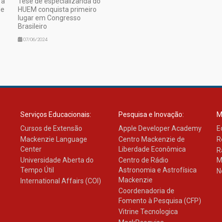
 a
Tese de especializanda do
de
HUEM conquista primeiro
lugar em Congresso
Brasileiro
07/06/2024
Serviços Educacionais:
Pesquisa e Inovação:
M
Cursos de Extensão
Apple Developer Academy
E
Mackenzie Language
Centro Mackenzie de
R
Center
Liberdade Econômica
R
Universidade Aberta do
Centro de Rádio
M
Tempo Útil
Astronomia e Astrofísica
N
Mackenzie
International Affairs (COI)
Coordenadoria de
Fomento à Pesquisa (CFP)
Vitrine Tecnologica