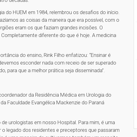
logia do HUEM em 1984, relembrou os desafios do início.
fazíamos as coisas da maneira que era possível, com o
urgiões eram os que faziam grandes incisões. O
a. Completamente diferente do que é hoje. A medicina
tância do ensino, Rink Filho enfatizou: “Ensinar é
o devemos esconder nada com receio de ser superado
do, para que a melhor prática seja disseminada”.
, coordenador da Residência Médica em Urologia do
ia da Faculdade Evangélica Mackenzie do Paraná
e urologistas em nosso Hospital. Para mim, é uma
r o legado dos residentes e preceptores que passaram