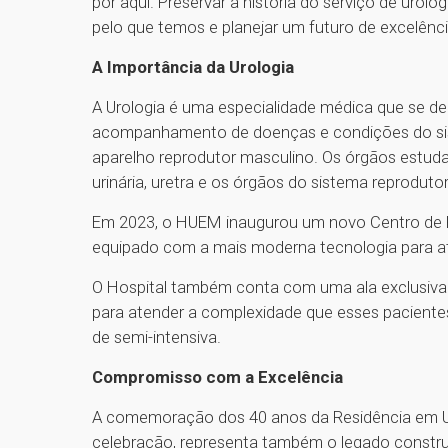
por aqui. Preservar a história do serviço de uro
pelo que temos e planejar um futuro de excelênci
A Importância da Urologia
A Urologia é uma especialidade médica que se de
acompanhamento de doenças e condições do sis
aparelho reprodutor masculino. Os órgãos estudad
urinária, uretra e os órgãos do sistema reproduto
Em 2023, o HUEM inaugurou um novo Centro de Pr
equipado com a mais moderna tecnologia para a
O Hospital também conta com uma ala exclusiva 
para atender a complexidade que esses paciente
de semi-intensiva.
Compromisso com a Excelência
A comemoração dos 40 anos da Residência em 
celebração, representa também o legado construí