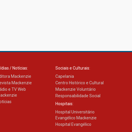
ídias / Notícias:
Sociais e Culturais:
ditora Mackenzie
Capelania
evista Mackenzie
Centro Histórico e Cultural
ádio e TV Web
Mackenzie Voluntário
ackenzie
Responsabilidade Social
otícias
Hospitais:
Hospital Universitário
Evangélico Mackenzie
Hospital Evangélico