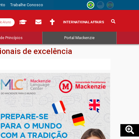
nto
Trabalhe Conosco
INTERNATIONAL AFFAIRS
do Aluno
de Princípios
Portal Mackenzie
onais de excelência