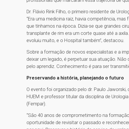
Dr. Flávio Rink Filho, o primeiro residente de Uro
“Era uma medicina raiz, havia competência, mas 
que tínhamos na época. Dizia-se que grandes cir
transplante de rim era um corte quase até a axil
evoluiu muito, e o Hospital também”, destacou.
Sobre a formação de novos especialistas e a impor
deixar um legado, é perpetuar sua atuação. Nã
pelo aprendiz. Conhecimento é para ser transmiti
Preservando a história, planejando o futuro
O evento foi organizado pelo dr. Paulo Jaworski
HUEM e professor titular da disciplina de Urolog
(Fempar).
“São 40 anos de comprometimento na formação d
oportunidade de revisitar o passado e reconhece