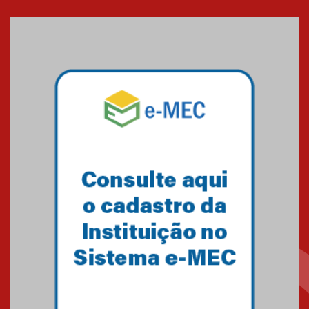
Cerimônia do Jaleco marca
entrada de novos alunos de
Medicina em Alphaville
09.03.2026
Mackenzie mobiliza campanha
solidária para apoiar famílias em
Minas Gerais
05.03.2026
Primeiro culto do ano ressalta o
agradecimento
27.02.2026
Mackenzie recepciona calouros
do primeiro semestre de 2026
06.02.2026