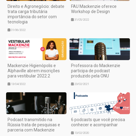
Direito e Agronegócio: debate
FAU Mackenzie oferece
trata carga tributária
Workshop de Design
importância do setor com
31/05/2022
tecnologia
01/06/2022
Mackenzie Higienópolis e
Professora do Mackenzie
Alphaville abrem inscrições
participa de podcast
para vestibular 2022.2
produzido pela ONU
13/04/2022
23/02/2021
Podcast transmitido na
6 podcasts que você precisa
Rússia trata de pesquisas e
conhecer e acompanhar
parceria com Mackenzie
13/02/2020