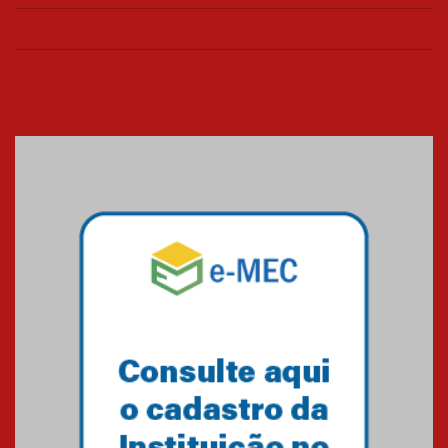
26.03.2026
Cerimônia do Jaleco marca
entrada de novos alunos de
Medicina em Alphaville
09.03.2026
Mackenzie mobiliza campanha
solidária para apoiar famílias em
Minas Gerais
05.03.2026
Primeiro culto do ano ressalta o
agradecimento
27.02.2026