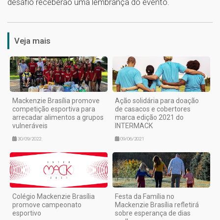
desafio receberão uma lembrança do evento.
1
Veja mais
Mackenzie Brasília promove
Ação solidária para doação
competição esportiva para
de casacos e cobertores
arrecadar alimentos a grupos
marca edição 2021 do
vulneráveis
INTERMACK
30/09/2022
09/06/2021
Colégio Mackenzie Brasília
Festa da Família no
promove campeonato
Mackenzie Brasília refletirá
esportivo
sobre esperança de dias