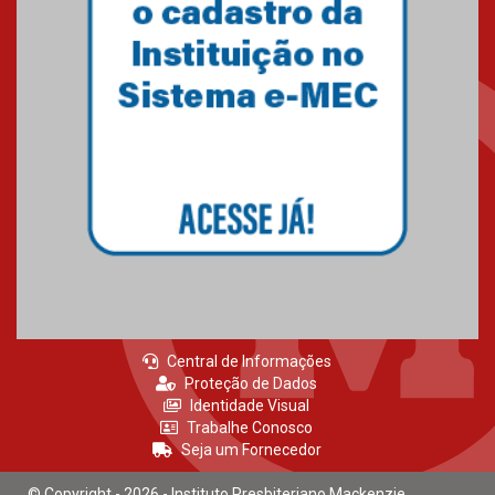
27.02.2026
Mackenzie recepciona calouros
do primeiro semestre de 2026
06.02.2026
Central de Informações
Proteção de Dados
Identidade Visual
Trabalhe Conosco
Seja um Fornecedor
© Copyright - 2026 - Instituto Presbiteriano Mackenzie