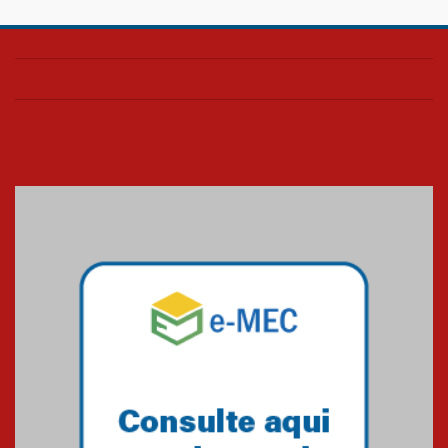
Confira como foi o culto mensal
de março
26.03.2026
Cerimônia do Jaleco marca
entrada de novos alunos de
Medicina em Alphaville
09.03.2026
Mackenzie mobiliza campanha
solidária para apoiar famílias em
Minas Gerais
05.03.2026
Primeiro culto do ano ressalta o
agradecimento