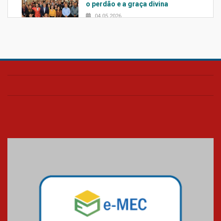
o perdão e a graça divina
04.05.2026
Confira como foi o culto mensal
de março
26.03.2026
Cerimônia do Jaleco marca
entrada de novos alunos de
Medicina em Alphaville
09.03.2026
Mackenzie mobiliza campanha
solidária para apoiar famílias em
Minas Gerais
05.03.2026