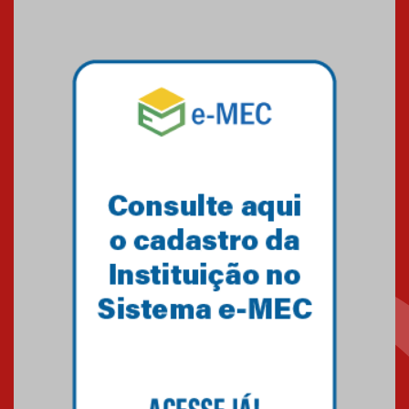
09.03.2026
Mackenzie mobiliza campanha
solidária para apoiar famílias em
Minas Gerais
05.03.2026
Primeiro culto do ano ressalta o
agradecimento
27.02.2026
Mackenzie recepciona calouros
do primeiro semestre de 2026
06.02.2026