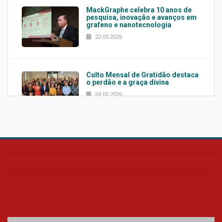
MackGraphe celebra 10 anos de
pesquisa, inovação e avanços em
grafeno e nanotecnologia
22.05.2026
Culto Mensal de Gratidão destaca
o perdão e a graça divina
04.05.2026
Confira como foi o culto mensal
de março
26.03.2026
Cerimônia do Jaleco marca
entrada de novos alunos de
Medicina em Alphaville