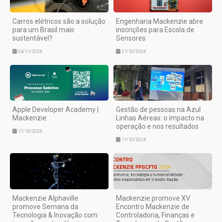
Carros elétricos são a solução
Engenharia Mackenzie abre
para um Brasil mais
inscrições para Escola de
sustentável?
Sensores
04/11/2024
21/10/2024
Apple Developer Academy |
Gestão de pessoas na Azul
Mackenzie
Linhas Aéreas: o impacto na
operação e nos resultados
17/10/2024
17/10/2024
Mackenzie Alphaville
Mackenzie promove XV
promove Semana da
Encontro Mackenzie de
Tecnologia & Inovação com
Controladoria, Finanças e