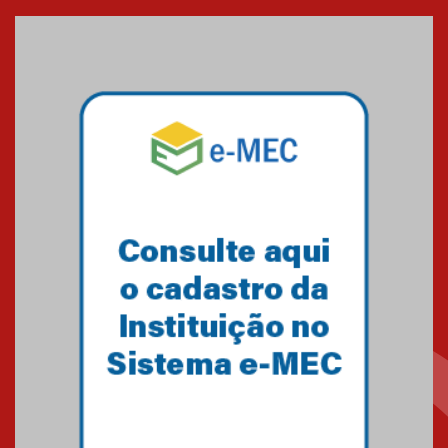
entrada de novos alunos de
Medicina em Alphaville
09.03.2026
Mackenzie mobiliza campanha
solidária para apoiar famílias em
Minas Gerais
05.03.2026
Primeiro culto do ano ressalta o
agradecimento
27.02.2026
Mackenzie recepciona calouros
do primeiro semestre de 2026
06.02.2026