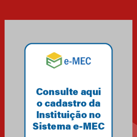
Cerimônia do Jaleco marca
entrada de novos alunos de
Medicina em Alphaville
09.03.2026
Mackenzie mobiliza campanha
solidária para apoiar famílias em
Minas Gerais
05.03.2026
Primeiro culto do ano ressalta o
agradecimento
27.02.2026
Mackenzie recepciona calouros