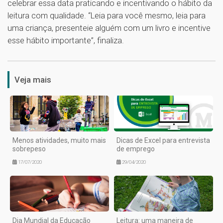
celebrar essa data praticando e incentivando o hábito da
leitura com qualidade. “Leia para você mesmo, leia para
uma criança, presenteie alguém com um livro e incentive
esse hábito importante”, finaliza.
1
Veja mais
Menos atividades, muito mais
Dicas de Excel para entrevista
sobrepeso
de emprego
17/07/2020
29/04/2020
Dia Mundial da Educação
Leitura: uma maneira de