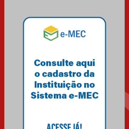
09.03.2026
Mackenzie mobiliza campanha
solidária para apoiar famílias em
Minas Gerais
05.03.2026
Primeiro culto do ano ressalta o
agradecimento
27.02.2026
Mackenzie recepciona calouros
do primeiro semestre de 2026
06.02.2026