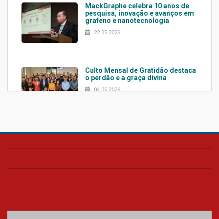
MackGraphe celebra 10 anos de
pesquisa, inovação e avanços em
grafeno e nanotecnologia
22.05.2026
Culto Mensal de Gratidão destaca
o perdão e a graça divina
04.05.2026
Confira como foi o culto mensal
de março
26.03.2026
Cerimônia do Jaleco marca
entrada de novos alunos de
Medicina em Alphaville