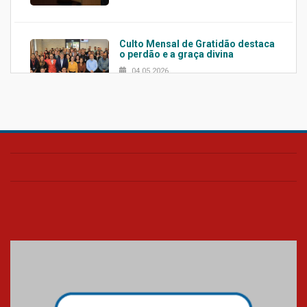
Culto Mensal de Gratidão destaca
o perdão e a graça divina
04.05.2026
Confira como foi o culto mensal
de março
26.03.2026
Cerimônia do Jaleco marca
entrada de novos alunos de
Medicina em Alphaville
09.03.2026