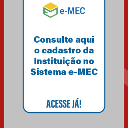
Mackenzie mobiliza campanha
solidária para apoiar famílias em
Minas Gerais
05.03.2026
Primeiro culto do ano ressalta o
agradecimento
27.02.2026
Mackenzie recepciona calouros
do primeiro semestre de 2026
06.02.2026