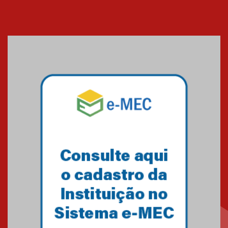
Cerimônia do Jaleco marca
entrada de novos alunos de
Medicina em Alphaville
09.03.2026
Mackenzie mobiliza campanha
solidária para apoiar famílias em
Minas Gerais
05.03.2026
Primeiro culto do ano ressalta o
agradecimento
27.02.2026
Mackenzie recepciona calouros