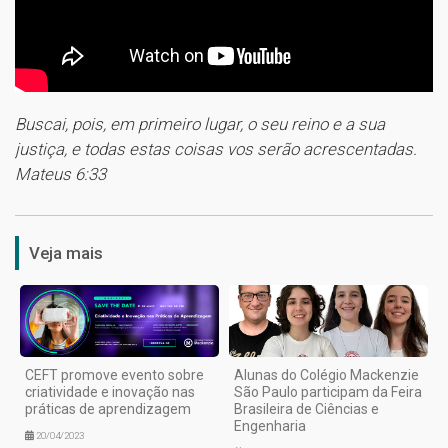
Buscai, pois, em primeiro lugar, o seu reino e a sua
justiça, e todas estas coisas vos serão acrescentadas.
Mateus 6:33
1
Veja mais
CEFT promove evento sobre
Alunas do Colégio Mackenzie
criatividade e inovação nas
São Paulo participam da Feira
práticas de aprendizagem
Brasileira de Ciências e
Engenharia
20/04/2023