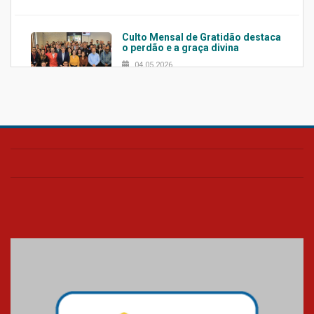
Culto Mensal de Gratidão destaca
o perdão e a graça divina
04.05.2026
Confira como foi o culto mensal
de março
26.03.2026
Cerimônia do Jaleco marca
entrada de novos alunos de
Medicina em Alphaville
09.03.2026