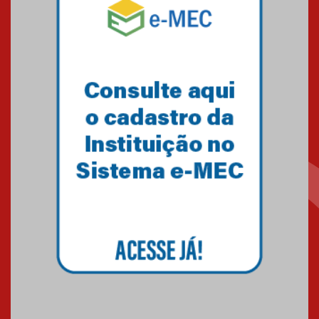
Mackenzie mobiliza campanha
solidária para apoiar famílias em
Minas Gerais
05.03.2026
Primeiro culto do ano ressalta o
agradecimento
27.02.2026
Mackenzie recepciona calouros
do primeiro semestre de 2026
06.02.2026