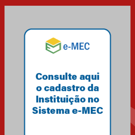
entrada de novos alunos de
Medicina em Alphaville
09.03.2026
Mackenzie mobiliza campanha
solidária para apoiar famílias em
Minas Gerais
05.03.2026
Primeiro culto do ano ressalta o
agradecimento
27.02.2026
Mackenzie recepciona calouros
do primeiro semestre de 2026
06.02.2026