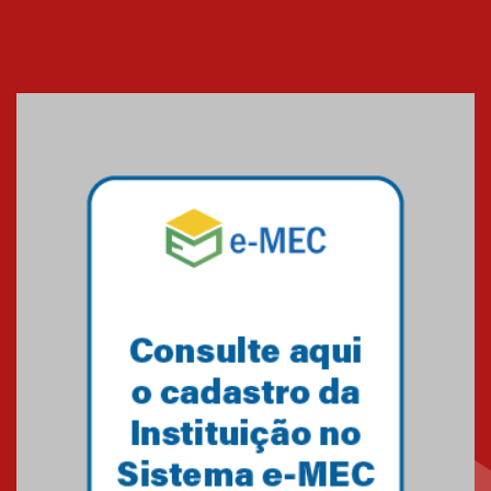
Cerimônia do Jaleco marca
entrada de novos alunos de
Medicina em Alphaville
09.03.2026
Mackenzie mobiliza campanha
solidária para apoiar famílias em
Minas Gerais
05.03.2026
Primeiro culto do ano ressalta o
agradecimento
27.02.2026