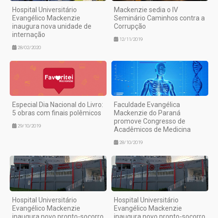
Hospital Universitário
Mackenzie sedia o IV
Evangélico Mackenzie
Seminário Caminhos contra a
inaugura nova unidade de
Corrupção
internação
12/11/2019
28/02/2020
Especial Dia Nacional do Livro:
Faculdade Evangélica
5 obras com finais polêmicos
Mackenzie do Paraná
promove Congresso de
29/10/2019
Acadêmicos de Medicina
28/10/2019
Hospital Universitário
Hospital Universitário
Evangélico Mackenzie
Evangélico Mackenzie
inaugura novo pronto-socorro
inaugura novo pronto-socorro