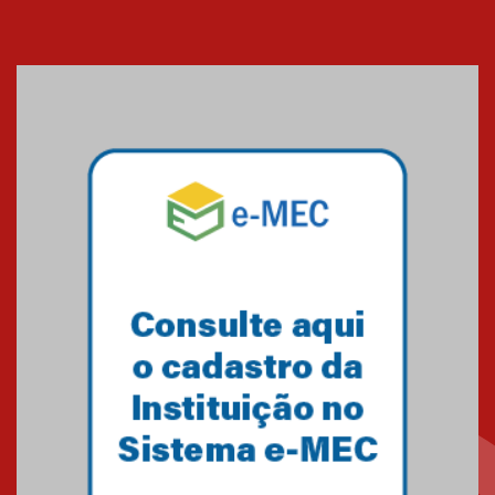
Cerimônia do Jaleco marca
entrada de novos alunos de
Medicina em Alphaville
09.03.2026
Mackenzie mobiliza campanha
solidária para apoiar famílias em
Minas Gerais
05.03.2026
Primeiro culto do ano ressalta o
agradecimento
27.02.2026
Mackenzie recepciona calouros
do primeiro semestre de 2026