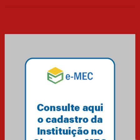
04.08.2026
XIII Fórum de Aprendizagem
Transformadora reúne
docentes para debater
inovação e desafios da
educação superior
04.08.2026
Professora do Mackenzie é
finalista do Prêmio Jabuti com
obra sobre ética e arquitetura
contemporânea
04.08.2026
Semana Internacional
Mackenzie promove parcerias
internacionais
03.08.2026