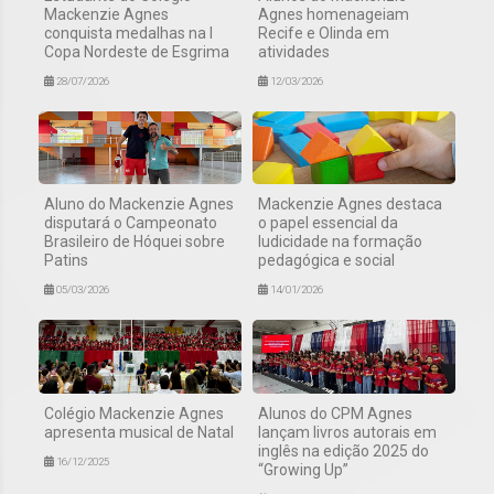
Mackenzie Agnes
Agnes homenageiam
conquista medalhas na I
Recife e Olinda em
Copa Nordeste de Esgrima
atividades
28/07/2026
12/03/2026
Aluno do Mackenzie Agnes
Mackenzie Agnes destaca
disputará o Campeonato
o papel essencial da
Brasileiro de Hóquei sobre
ludicidade na formação
Patins
pedagógica e social
05/03/2026
14/01/2026
Colégio Mackenzie Agnes
Alunos do CPM Agnes
apresenta musical de Natal
lançam livros autorais em
inglês na edição 2025 do
16/12/2025
“Growing Up”