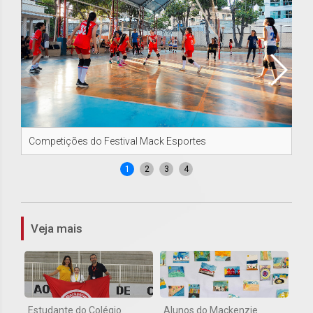
Competições do Festival Mack Esportes
Co
1
2
3
4
Veja mais
Estudante do Colégio
Alunos do Mackenzie