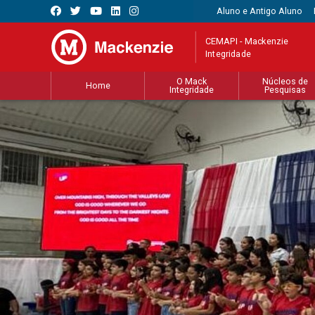
Aluno e Antigo Aluno
CEMAPI - Mackenzie
Integridade
O Mack
Núcleos de
Home
Integridade
Pesquisas