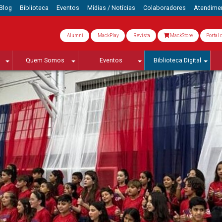
Blog
Biblioteca
Eventos
Mídias / Notícias
Colaboradores
Atendime
Alumni
MackPlay
Revista
MackStore
Portal 
Quem Somos
Eventos
Biblioteca Digital