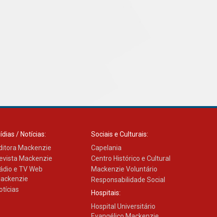
Como os pais podem investir
na educação dos filhos além
da escola
04.08.2026
ídias / Notícias:
Sociais e Culturais:
ditora Mackenzie
Capelania
evista Mackenzie
Centro Histórico e Cultural
ádio e TV Web
Mackenzie Voluntário
ackenzie
Responsabilidade Social
otícias
Hospitais:
Hospital Universitário
Evangélico Mackenzie