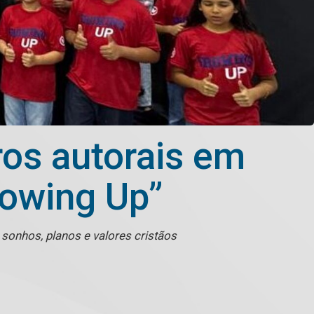
os autorais em
rowing Up”
 sonhos, planos e valores cristãos