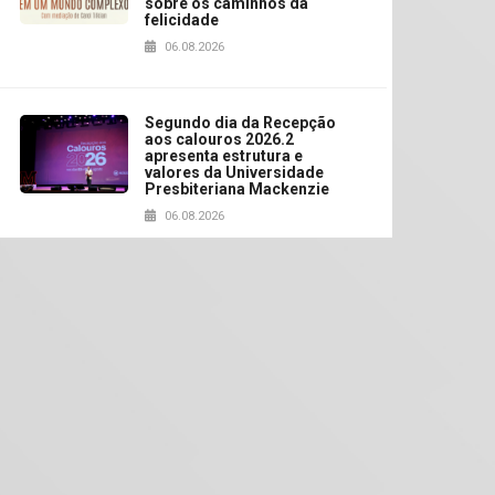
sobre os caminhos da
felicidade
06.08.2026
Segundo dia da Recepção
aos calouros 2026.2
apresenta estrutura e
valores da Universidade
Presbiteriana Mackenzie
06.08.2026
Nova apresentação do
Centro de Música Brasileira
homenageia artista
brasileira
05.08.2026
Universidade Mackenzie
realizará nova edição da
Feira EducationUSA