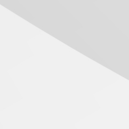
05.08.2026
Seminário discute desafios
das novas tecnologias em
sistemas solares
residenciais
04.08.2026
Mackenzie recepciona os
calouros do segundo
semestre de 2026
04.08.2026
Como o Colégio Mackenzie
Brasília prepara seus
estudantes para o PAS antes
mesmo do Ensino Médio
04.08.2026