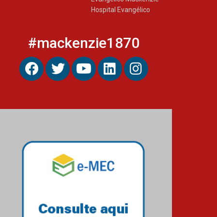
Hospital Evangélico
#mackenzie1870