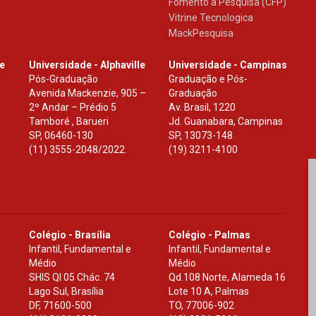
Fomento à Pesquisa (CFP)
Vitrine Tecnologica
MackPesquisa
le
Universidade - Alphaville
Universidade - Campinas
Pós-Graduação
Graduação e Pós-
Avenida Mackenzie, 905 –
Graduação
2º Andar – Prédio 5
Av. Brasil, 1220
Tamboré , Barueri
Jd. Guanabara, Campinas
SP
,
06460-130
SP
,
13073-148
(11) 3555-2048/2022.
(19) 3211-4100
Colégio - Brasília
Colégio - Palmas
Infantil, Fundamental e
Infantil, Fundamental e
Médio
Médio
SHIS Ql 05 Chác. 74
Qd.108 Norte, Alameda 16
Lago Sul, Brasília
Lote 10 A, Palmas
DF
,
71600-500
TO
,
77006-902