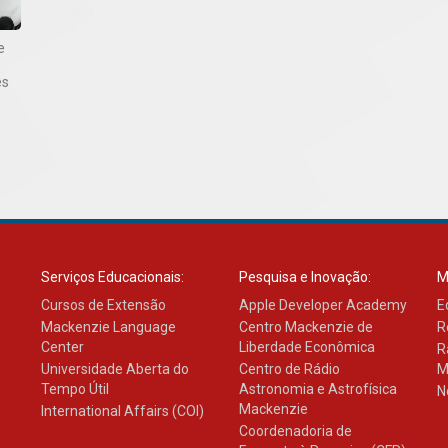
e
es
Serviços Educacionais:
Pesquisa e Inovação:
M
Cursos de Extensão
Apple Developer Academy
E
Mackenzie Language
Centro Mackenzie de
R
Center
Liberdade Econômica
R
Universidade Aberta do
Centro de Rádio
M
Tempo Útil
Astronomia e Astrofísica
N
Mackenzie
International Affairs (COI)
Coordenadoria de