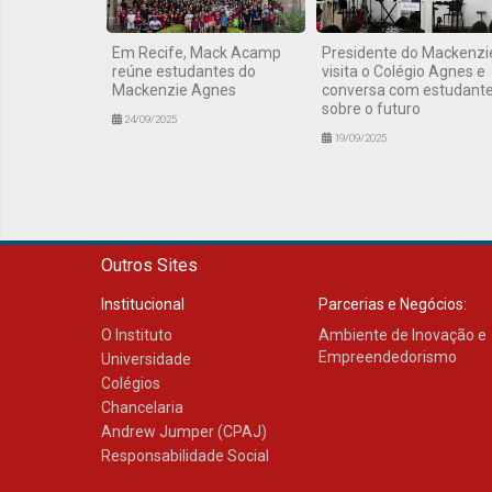
Em Recife, Mack Acamp
Presidente do Mackenzi
reúne estudantes do
visita o Colégio Agnes e
Mackenzie Agnes
conversa com estudant
sobre o futuro
24/09/2025
19/09/2025
Outros Sites
Institucional
Parcerias e Negócios:
O Instituto
Ambiente de Inovação e
Empreendedorismo
Universidade
Colégios
Chancelaria
Andrew Jumper (CPAJ)
Responsabilidade Social