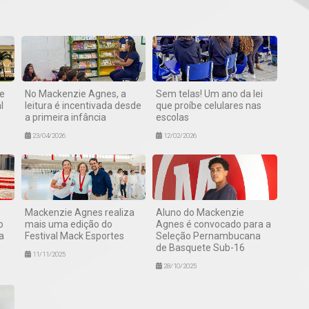
e
No Mackenzie Agnes, a
Sem telas! Um ano da lei
l
leitura é incentivada desde
que proíbe celulares nas
a primeira infância
escolas
23/04/2026
12/02/2026
Mackenzie Agnes realiza
Aluno do Mackenzie
o
mais uma edição do
Agnes é convocado para a
a
Festival Mack Esportes
Seleção Pernambucana
de Basquete Sub-16
11/11/2025
28/10/2025