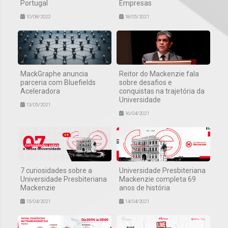
Portugal
Empresas
10/08/2022
18/05/2021
MackGraphe anuncia
Reitor do Mackenzie fala
parceria com Bluefields
sobre desafios e
Aceleradora
conquistas na trajetória da
Universidade
13/05/2021
16/04/2021
7 curiosidades sobre a
Universidade Presbiteriana
Universidade Presbiteriana
Mackenzie completa 69
Mackenzie
anos de história
15/04/2021
14/04/2021