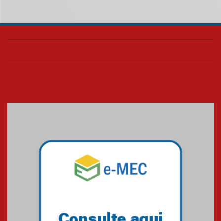
homenageia artista brasileira
05.08.2026
Universidade Mackenzie
realizará nova edição da Feira
EducationUSA
05.08.2026
Seminário discute desafios
das novas tecnologias em
sistemas solares residenciais
04.08.2026
Mackenzie recepciona os
calouros do segundo semestre
de 2026
04.08.2026