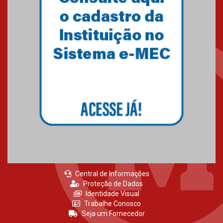
Como o Colégio Mackenzie
Brasília prepara seus
estudantes para o PAS antes
mesmo do Ensino Médio
04.08.2026
Como os pais podem investir
na educação dos filhos além da
escola
04.08.2026
Central de Informações
Proteção de Dados
Identidade Visual
Trabalhe Conosco
Seja um Fornecedor