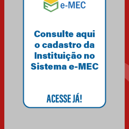
Mackenzie recepciona os
calouros do segundo semestre
de 2026
04.08.2026
Como o Colégio Mackenzie
Brasília prepara seus
estudantes para o PAS antes
mesmo do Ensino Médio
04.08.2026
Como os pais podem investir
na educação dos filhos além da
escola
04.08.2026