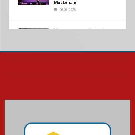
Mackenzie
06.08.2026
Nova apresentação do Centro
de Música Brasileira
homenageia artista brasileira
05.08.2026
Universidade Mackenzie
realizará nova edição da Feira
EducationUSA
05.08.2026
Seminário discute desafios
das novas tecnologias em
sistemas solares residenciais
04.08.2026