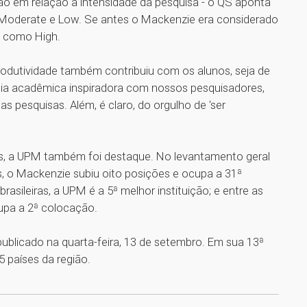
ão em relação à intensidade da pesquisa - o QS aponta
, Moderate e Low. Se antes o Mackenzie era considerado
do como High.
produtividade também contribuiu com os alunos, seja de
ia acadêmica inspiradora com nossos pesquisadores,
s pesquisas. Além, é claro, do orgulho de 'ser
iras, a UPM também foi destaque. No levantamento geral
das, o Mackenzie subiu oito posições e ocupa a 31ª
brasileiras, a UPM é a 5ª melhor instituição; e entre as
cupa a 2ª colocação.
ublicado na quarta-feira, 13 de setembro. Em sua 13ª
5 países da região.
1