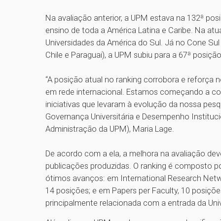
Na avaliação anterior, a UPM estava na 132ª posi
ensino de toda a América Latina e Caribe. Na atua
Universidades da América do Sul. Já no Cone Sul (
Chile e Paraguai), a UPM subiu para a 67ª posição
“A posição atual no ranking corrobora e reforça 
em rede internacional. Estamos começando a colh
iniciativas que levaram à evolução da nossa pesq
Governança Universitária e Desempenho Institucio
Administração da UPM), Maria Lage.
De acordo com a ela, a melhora na avaliação deve
publicações produzidas. O ranking é composto po
ótimos avanços: em International Research Netwo
14 posições; e em Papers per Faculty, 10 posiçõe
principalmente relacionada com a entrada da Un