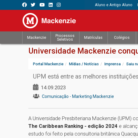
Aluno e Antigo Aluno
Processos
Mackenzie
Matrículas
Colégios
Seletivos
Universidade Mackenzie conqu
Portal Mackenzie
Mídias / Notícias
Imprensa
Saiu n
UPM está entre as melhores instituiçõe
14.09.2023
Comunicação - Marketing Mackenzie
A Universidade Presbiteriana Mackenzie (UPM) c
The Caribbean Ranking - edição 2024
e alcanç
estudo foi feito pela consultoria britânica Quacq