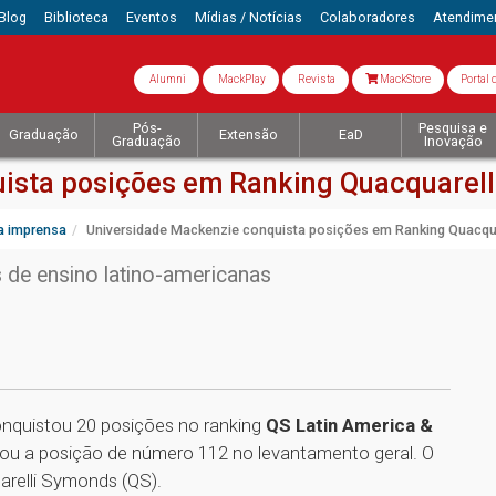
Blog
Biblioteca
Eventos
Mídias / Notícias
Colaboradores
Atendime
Alumni
MackPlay
Revista
MackStore
Portal 
Pós-
Pesquisa e
Graduação
Extensão
EaD
Graduação
Inovação
ista posições em Ranking Quacquarel
a imprensa
Universidade Mackenzie conquista posições em Ranking Quacqu
s de ensino latino-americanas
onquistou 20 posições no ranking
QS Latin America &
ou a posição de número 112 no levantamento geral. O
uarelli Symonds (QS).