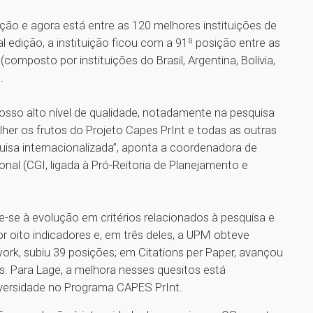
ção e agora está entre as 120 melhores instituições de
l edição, a instituição ficou com a 91ª posição entre as
composto por instituições do Brasil, Argentina, Bolívia,
.
nosso alto nível de qualidade, notadamente na pesquisa
er os frutos do Projeto Capes PrInt e todas as outras
uisa internacionalizada”, aponta a coordenadora de
nal (CGI, ligada à Pró-Reitoria de Planejamento e
-se à evolução em critérios relacionados à pesquisa e
r oito indicadores e, em três deles, a UPM obteve
rk, subiu 39 posições; em Citations per Paper, avançou
s. Para Lage, a melhora nesses quesitos está
iversidade no Programa CAPES PrInt.