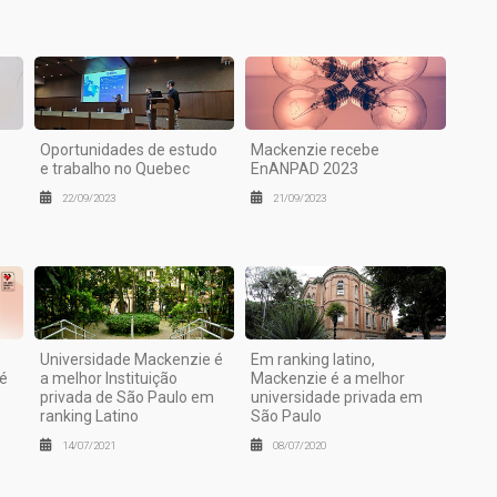
Oportunidades de estudo
Mackenzie recebe
e trabalho no Quebec
EnANPAD 2023
22/09/2023
21/09/2023
Universidade Mackenzie é
Em ranking latino,
 é
a melhor Instituição
Mackenzie é a melhor
privada de São Paulo em
universidade privada em
ranking Latino
São Paulo
14/07/2021
08/07/2020