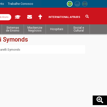
nto
Trabalhe Conosco
INTERNATIONAL AFFAIRS
do Aluno
Sistemas
Mackenzie
Social e
Hospitais
de Ensino
Negócios
Cultural
li Symonds
arelli Symonds