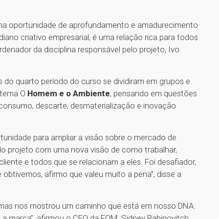
uma oportunidade de aprofundamento e amadurecimento
ano criativo empresarial, é uma relação rica para todos
denador da disciplina responsável pelo projeto, Ivo
s do quarto período do curso se dividiram em grupos e
o tema O
Homem e o Ambiente
, pensando em questões
, consumo, descarte, desmaterialização e inovação
ortunidade para ampliar a visão sobre o mercado de
 do projeto com uma nova visão de como trabalhar,
ente e todos que se relacionam a eles. Foi desafiador,
btivemos, afirmo que valeu muito a pena”, disse a
el, mas nos mostrou um caminho que está em nosso DNA:
 a marca”, afirmou o CEO da FOM, Sidney Rabinovitch.