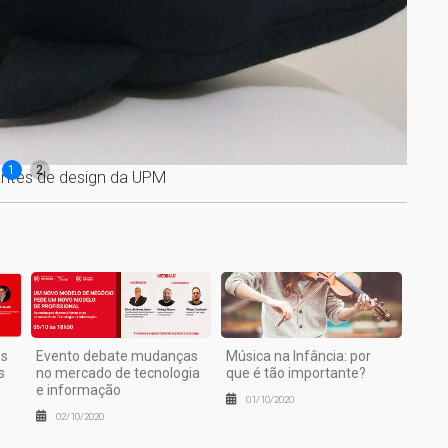
1
2
dantes de design da UPM
Protó
os
Evento debate mudanças
Música na Infância: por
s
no mercado de tecnologia
que é tão importante?
e informação
01/10/2020
02/10/2020