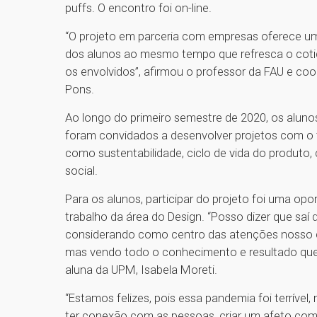
puffs. O encontro foi on-line.
“O projeto em parceria com empresas oferece 
dos alunos ao mesmo tempo que refresca o cotidi
os envolvidos”, afirmou o professor da FAU e coor
Pons.
Ao longo do primeiro semestre de 2020, os aluno
foram convidados a desenvolver projetos com 
como sustentabilidade, ciclo de vida do produto
social.
Para os alunos, participar do projeto foi uma op
trabalho da área do Design. “Posso dizer que saí
considerando como centro das atenções nosso cli
mas vendo todo o conhecimento e resultado que o
aluna da UPM, Isabela Moreti.
“Estamos felizes, pois essa pandemia foi terrív
ter conexão com as pessoas, criar um afeto com