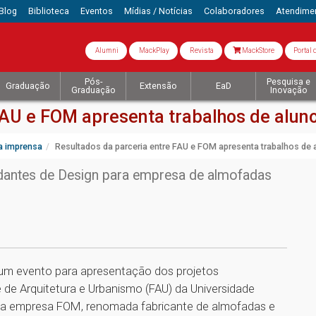
Blog
Biblioteca
Eventos
Mídias / Notícias
Colaboradores
Atendime
Alumni
MackPlay
Revista
MackStore
Portal 
Pós-
Pesquisa e
Graduação
Extensão
EaD
Graduação
Inovação
FAU e FOM apresenta trabalhos de alu
a imprensa
Resultados da parceria entre FAU e FOM apresenta trabalhos de
dantes de Design para empresa de almofadas
o um evento para apresentação dos projetos
 de Arquitetura e Urbanismo (FAU) da Universidade
 a empresa FOM, renomada fabricante de almofadas e