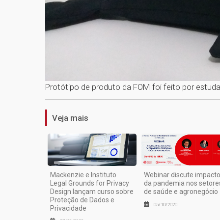
Protótipo de produto da FOM foi feito por estu
Veja mais
Mackenzie e Instituto
Webinar discute impact
Legal Grounds for Privacy
da pandemia nos setore
Design lançam curso sobre
de saúde e agronegócio
Proteção de Dados e
05/10/2020
Privacidade