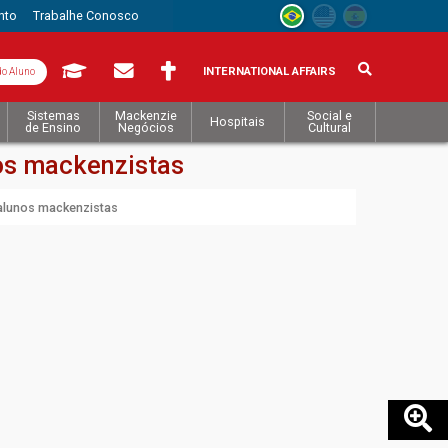
nto
Trabalhe Conosco
INTERNATIONAL AFFAIRS
do Aluno
Sistemas
Mackenzie
Social e
Hospitais
de Ensino
Negócios
Cultural
nos mackenzistas
 alunos mackenzistas