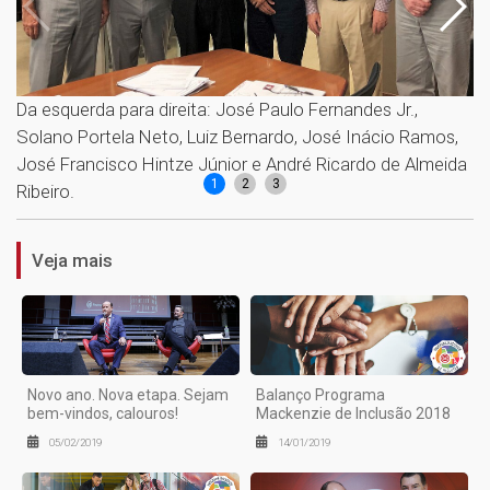
Da esquerda para direita: José Paulo Fernandes Jr.,
P
Solano Portela Neto, Luiz Bernardo, José Inácio Ramos,
José Francisco Hintze Júnior e André Ricardo de Almeida
1
2
3
Ribeiro.
Veja mais
Novo ano. Nova etapa. Sejam
Balanço Programa
bem-vindos, calouros!
Mackenzie de Inclusão 2018
05/02/2019
14/01/2019