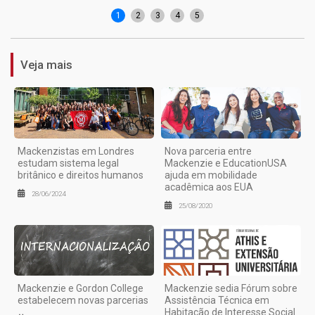
W
1
2
3
4
5
Veja mais
Mackenzistas em Londres
Nova parceria entre
estudam sistema legal
Mackenzie e EducationUSA
britânico e direitos humanos
ajuda em mobilidade
acadêmica aos EUA
28/06/2024
25/08/2020
Mackenzie e Gordon College
Mackenzie sedia Fórum sobre
estabelecem novas parcerias
Assistência Técnica em
Habitação de Interesse Social