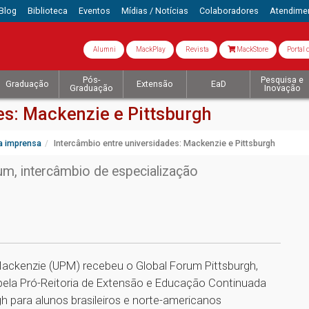
Blog
Biblioteca
Eventos
Mídias / Notícias
Colaboradores
Atendime
Alumni
MackPlay
Revista
MackStore
Portal 
Pós-
Pesquisa e
Graduação
Extensão
EaD
Graduação
Inovação
es: Mackenzie e Pittsburgh
a imprensa
Intercâmbio entre universidades: Mackenzie e Pittsburgh
m, intercâmbio de especialização
Mackenzie (UPM) recebeu o Global Forum Pittsburgh,
 pela Pró-Reitoria de Extensão e Educação Continuada
h para alunos brasileiros e norte-americanos