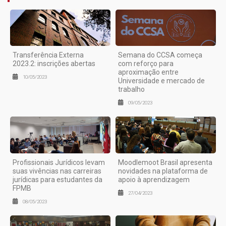
Transferência Externa
Semana do CCSA começa
2023.2: inscrições abertas
com reforço para
aproximação entre
10/05/2023
Universidade e mercado de
trabalho
09/05/2023
Profissionais Jurídicos levam
Moodlemoot Brasil apresenta
suas vivências nas carreiras
novidades na plataforma de
jurídicas para estudantes da
apoio à aprendizagem
FPMB
27/04/2023
08/05/2023