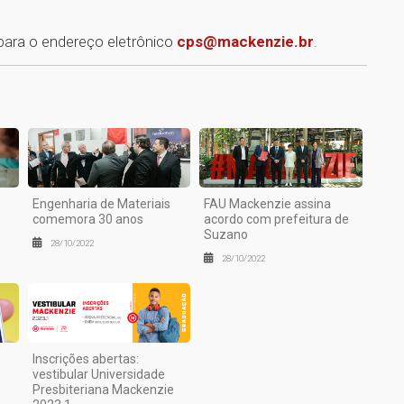
1
 para o endereço eletrônico
cps@mackenzie.br
.
Engenharia de Materiais
FAU Mackenzie assina
comemora 30 anos
acordo com prefeitura de
Suzano
28/10/2022
28/10/2022
Inscrições abertas:
vestibular Universidade
Presbiteriana Mackenzie