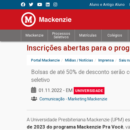
Aluno e Antigo Aluno
Processos
Mackenzie
Matrículas
Colégios
Seletivos
Inscrições abertas para o pr
Portal Mackenzie
Mídias / Notícias
Imprensa
Saiu n
Bolsas de até 50% de desconto serão 
seletivo
01.11.2022 - EM
UNIVERSIDADE
Comunicação - Marketing Mackenzie
A Universidade Presbiteriana Mackenzie (UPM) e
de 2023 do programa Mackenzie Pra Você
, v