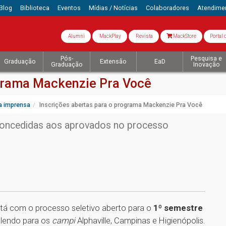
Blog
Biblioteca
Eventos
Mídias / Notícias
Colaboradores
Atendime
Alumni
MackPlay
Revista
MackStore
Portal 
Pós-
Pesquisa e
Graduação
Extensão
EaD
Graduação
Inovação
ograma Mackenzie Pra Você
a imprensa
Inscrições abertas para o programa Mackenzie Pra Você
concedidas aos aprovados no processo
stá com o processo seletivo aberto para o
1º semestre
alendo para os
campi
Alphaville, Campinas e Higienópolis.