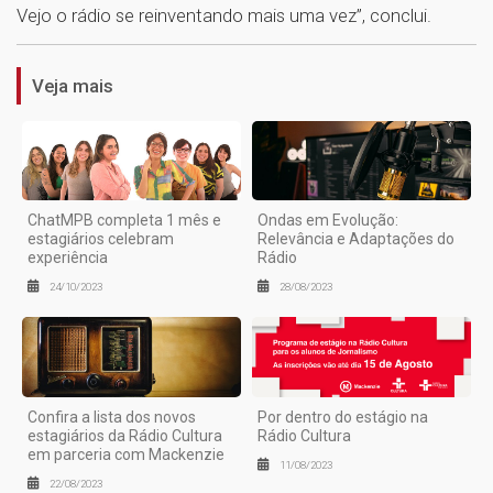
1
Vejo o rádio se reinventando mais uma vez”, conclui.
Veja mais
ChatMPB completa 1 mês e
Ondas em Evolução:
estagiários celebram
Relevância e Adaptações do
experiência
Rádio
24/10/2023
28/08/2023
Confira a lista dos novos
Por dentro do estágio na
estagiários da Rádio Cultura
Rádio Cultura
em parceria com Mackenzie
11/08/2023
22/08/2023