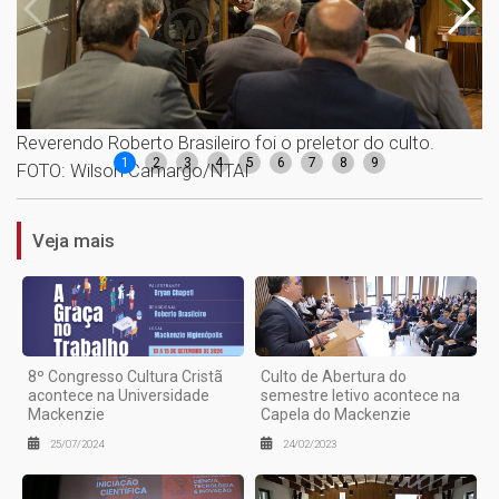
Reverendo Roberto Brasileiro foi o preletor do culto.
Re
1
2
3
4
5
6
7
8
9
FOTO: Wilson Camargo/NTAI
F
Veja mais
8º Congresso Cultura Cristã
Culto de Abertura do
acontece na Universidade
semestre letivo acontece na
Mackenzie
Capela do Mackenzie
25/07/2024
24/02/2023