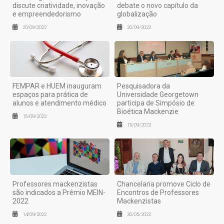
discute criatividade, inovação
debate o novo capítulo da
e empreendedorismo
globalização
20/09/2022
20/09/2022
FEMPAR e HUEM inauguram
Pesquisadora da
espaços para prática de
Universidade Georgetown
alunos e atendimento médico
participa de Simpósio de
Bioética Mackenzie
15/09/2022
15/09/2022
Professores mackenzistas
Chancelaria promove Ciclo de
são indicados a Prêmio MEIN-
Encontros de Professores
2022
Mackenzistas
14/09/2022
30/05/2022