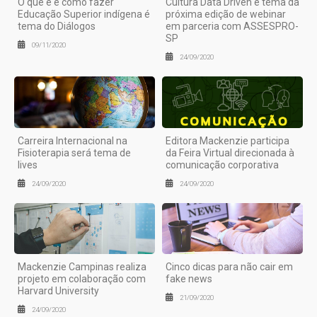
O que é e como fazer
Cultura Data Driven é tema da
Educação Superior indígena é
próxima edição de webinar
tema do Diálogos
em parceria com ASSESPRO-
SP
09/11/2020
24/09/2020
Carreira Internacional na
Editora Mackenzie participa
Fisioterapia será tema de
da Feira Virtual direcionada à
lives
comunicação corporativa
24/09/2020
24/09/2020
Mackenzie Campinas realiza
Cinco dicas para não cair em
projeto em colaboração com
fake news
Harvard University
21/09/2020
24/09/2020