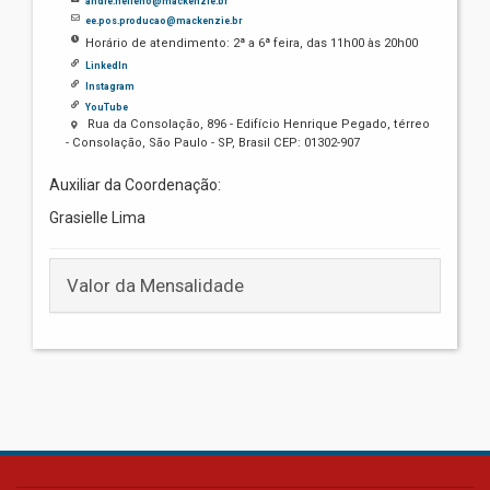
andre.helleno@mackenzie.br
ee.pos.producao@mackenzie.br
Horário de atendimento: 2ª a 6ª feira, das 11h00 às 20h00
Linkedln
Instagram
YouTube
Rua da Consolação, 896 - Edifício Henrique Pegado, térreo
- Consolação, São Paulo - SP, Brasil CEP: 01302-907
Auxiliar da Coordenação:
Grasielle Lima
Valor da Mensalidade