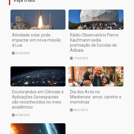
Veja mais
Atividade solar pode
Rádio Observatório Pierre
impactar em nova missão
Kaufmann sedia
à Lua
premiação de Escolas de
Atibaia
02/04/2026
17/04/2024
Doutorandos em Ciências e
Dia dos Avós no
Aplicações Geoespaciais
Mackenzie: amor, carinho e
são reconhecidos no meio
memórias
acadêmico
26/07/2019
05/08/2020