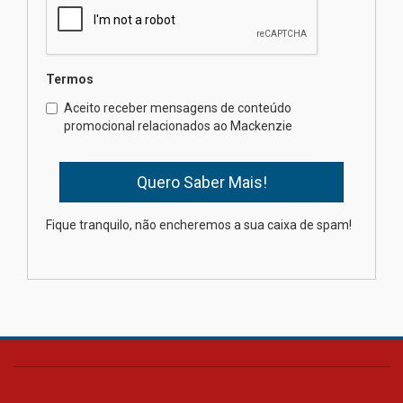
de pulmão
03.08.2026
Termos
Gastronomia Mackenzie e Le
Jazz promovem capacitação
Aceito receber mensagens de conteúdo
em práticas de cozinha
promocional relacionados ao Mackenzie
03.08.2026
Tecnologia e inovação serão
tema do Fórum Executivo do
Fique tranquilo, não encheremos a sua caixa de spam!
Agronegócio 2026
03.08.2026