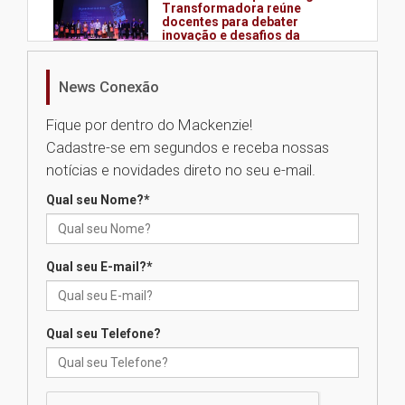
Transformadora reúne
docentes para debater
inovação e desafios da
educação superior
04.08.2026
News Conexão
Fique por dentro do Mackenzie!
Professora do Mackenzie é
Cadastre-se em segundos e receba nossas
finalista do Prêmio Jabuti com
obra sobre ética e arquitetura
notícias e novidades direto no seu e-mail.
contemporânea
04.08.2026
Qual seu Nome?
*
Semana Internacional
Qual seu E-mail?
*
Mackenzie promove parcerias
internacionais
03.08.2026
Qual seu Telefone?
Oncologista do HUEM ressalta
importância da prevenção e
diagnóstico precoce do câncer