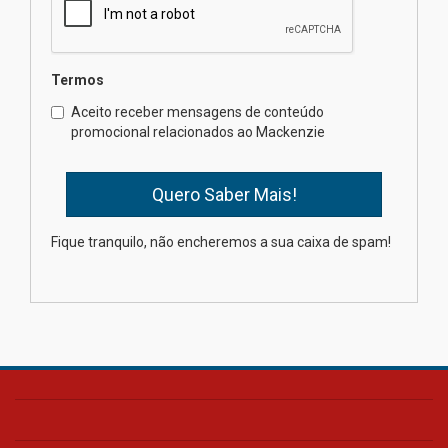
04.08.2026
Termos
Como o Colégio Mackenzie
Brasília prepara seus
Aceito receber mensagens de conteúdo
estudantes para o PAS antes
promocional relacionados ao Mackenzie
mesmo do Ensino Médio
04.08.2026
Como os pais podem investir
Fique tranquilo, não encheremos a sua caixa de spam!
na educação dos filhos além da
escola
04.08.2026