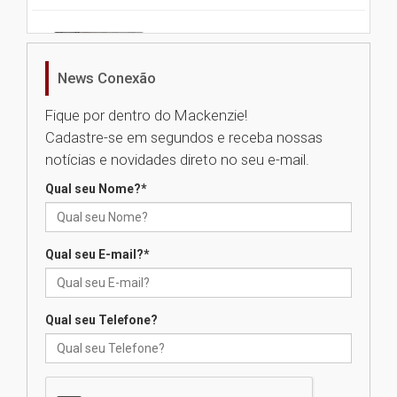
Nova apresentação do Centro
de Música Brasileira
homenageia artista brasileira
News Conexão
05.08.2026
Fique por dentro do Mackenzie!
Cadastre-se em segundos e receba nossas
Universidade Mackenzie
notícias e novidades direto no seu e-mail.
realizará nova edição da Feira
EducationUSA
Qual seu Nome?
*
05.08.2026
Qual seu E-mail?
*
Seminário discute desafios
das novas tecnologias em
sistemas solares residenciais
04.08.2026
Qual seu Telefone?
Mackenzie recepciona os
calouros do segundo semestre
de 2026