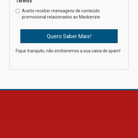
Termos
Como o Colégio Mackenzie
Brasília prepara seus
Aceito receber mensagens de conteúdo
estudantes para o PAS antes
promocional relacionados ao Mackenzie
mesmo do Ensino Médio
04.08.2026
Como os pais podem investir
Fique tranquilo, não encheremos a sua caixa de spam!
na educação dos filhos além da
escola
04.08.2026