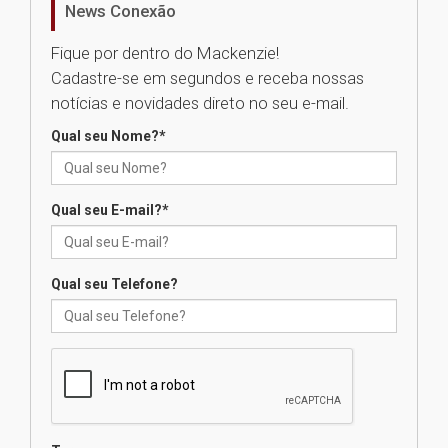
News Conexão
05.08.2026
Fique por dentro do Mackenzie!
Cadastre-se em segundos e receba nossas
Universidade Mackenzie
notícias e novidades direto no seu e-mail.
realizará nova edição da Feira
EducationUSA
Qual seu Nome?
*
05.08.2026
Qual seu E-mail?
*
Seminário discute desafios
das novas tecnologias em
sistemas solares residenciais
04.08.2026
Qual seu Telefone?
Mackenzie recepciona os
calouros do segundo semestre
de 2026
04.08.2026