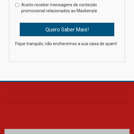
internacionais
Aceito receber mensagens de conteúdo
promocional relacionados ao Mackenzie
03.08.2026
Oncologista do HUEM ressalta
importância da prevenção e
diagnóstico precoce do câncer
Fique tranquilo, não encheremos a sua caixa de spam!
de pulmão
03.08.2026