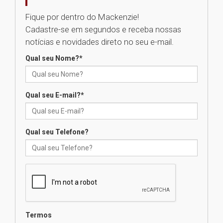
Como os pais podem investir
na educação dos filhos além da
Fique por dentro do Mackenzie!
escola
Cadastre-se em segundos e receba nossas
04.08.2026
notícias e novidades direto no seu e-mail.
Qual seu Nome?
*
XIII Fórum de Aprendizagem
Transformadora reúne
docentes para debater
inovação e desafios da
Qual seu E-mail?
*
educação superior
04.08.2026
Qual seu Telefone?
Professora do Mackenzie é
finalista do Prêmio Jabuti com
obra sobre ética e arquitetura
contemporânea
04.08.2026
Semana Internacional
Termos
Mackenzie promove parcerias