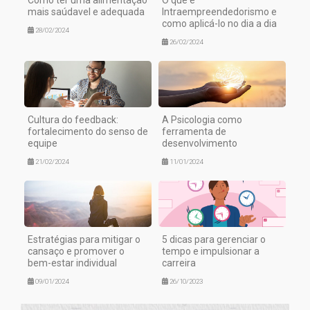
Como ter uma alimentação
O que é
mais saúdavel e adequada
Intraempreendedorismo e
como aplicá-lo no dia a dia
28/02/2024
26/02/2024
Cultura do feedback:
A Psicologia como
fortalecimento do senso de
ferramenta de
equipe
desenvolvimento
21/02/2024
11/01/2024
Estratégias para mitigar o
5 dicas para gerenciar o
cansaço e promover o
tempo e impulsionar a
bem-estar individual
carreira
09/01/2024
26/10/2023