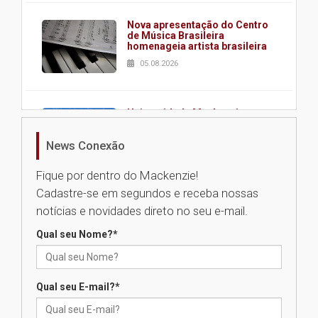
Nova apresentação do Centro
de Música Brasileira
homenageia artista brasileira
05.08.2026
Universidade Mackenzie
realizará nova edição da Feira
EducationUSA
News Conexão
05.08.2026
Fique por dentro do Mackenzie!
Cadastre-se em segundos e receba nossas
Seminário discute desafios
notícias e novidades direto no seu e-mail.
das novas tecnologias em
sistemas solares residenciais
Qual seu Nome?
*
04.08.2026
Qual seu E-mail?
*
Mackenzie recepciona os
calouros do segundo semestre
de 2026