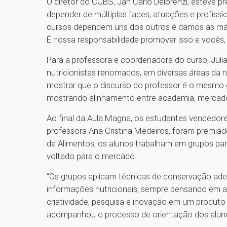
O diretor do CCBS, Jan Carlo Delorenzi, esteve 
depender de múltiplas faces, atuações e profissi
cursos dependem uns dos outros e damos as mão
É nossa responsabilidade promover isso e vocês,
Para a professora e coordenadora do curso, Julia
nutricionistas renomados, em diversas áreas da n
mostrar que o discurso do professor é o mesmo de
mostrando alinhamento entre academia, mercado 
Ao final da Aula Magna, os estudantes vencedor
professora Ana Cristina Medeiros, foram premiado
de Alimentos, os alunos trabalham em grupos par
voltado para o mercado.
“Os grupos aplicam técnicas de conservação ad
informações nutricionais, sempre pensando em 
criatividade, pesquisa e inovação em um produto 
acompanhou o processo de orientação dos alun