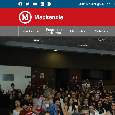
Aluno e Antigo Aluno
Processos
Mackenzie
Matrículas
Colégios
Seletivos