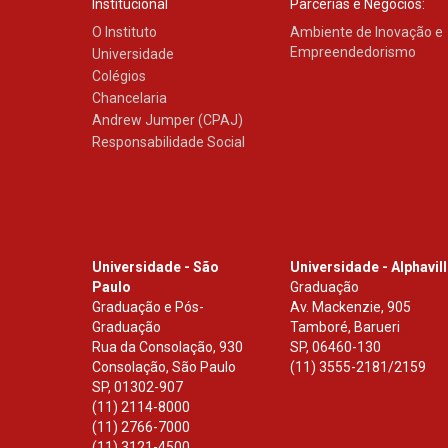
Institucional
Parcerias e Negócios:
O Instituto
Ambiente de Inovação e
Empreendedorismo
Universidade
Colégios
Chancelaria
Andrew Jumper (CPAJ)
Responsabilidade Social
Universidade - São
Universidade - Alphavil
Paulo
Graduação
Graduação e Pós-
Av. Mackenzie, 905
Graduação
Tamboré, Barueri
Rua da Consolação, 930
SP
,
06460-130
Consolação, São Paulo
(11) 3555-2181/2159
SP
,
01302-907
(11) 2114-8000
(11) 2766-7000
(11) 3121-4500