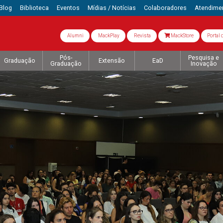
Blog
Biblioteca
Eventos
Mídias / Notícias
Colaboradores
Atendime
Alumni
MackPlay
Revista
MackStore
Portal 
Pós-
Pesquisa e
Graduação
Extensão
EaD
Graduação
Inovação