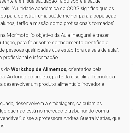
presente e em sua saudação falou sobre a saúde
onais. “A unidade acadêmica do CCBS significa que os
s para construir uma saúde melhor para a população.
 alunos, terão a missão como profissionais formados”.
na Morimoto, “o objetivo da Aula Inaugural é trazer
utrição, para falar sobre conhecimento científico e
 pessoas qualificadas que estão fora da sala de aula”,
profissional e informação.
es do
Workshop de Alimentos
, orientados pela
s. Ao longo do projeto, parte da disciplina Tecnologia
a desenvolver um produto alimentício inovador e
equada, desenvolvem a embalagem, calculam as
algo que não está no mercado e trabalhando com a
vendável”, disse a professora Andrea Guerra Matias, que
os.