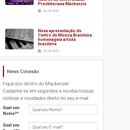
Presbiteriana Mackenzie
06.08.2026
Nova apresentação do
Centro de Música Brasileira
homenageia artista
brasileira
05.08.2026
News Conexão
Universidade Mackenzie
realizará nova edição da
Feira EducationUSA
Fique por dentro do Mackenzie!
05.08.2026
Cadastre-se em segundos e receba nossas
notícias e novidades direto no seu e-mail.
Seminário discute desafios
Qual seu
das novas tecnologias em
Nome?
*
sistemas solares
residenciais
Qual seu
04.08.2026