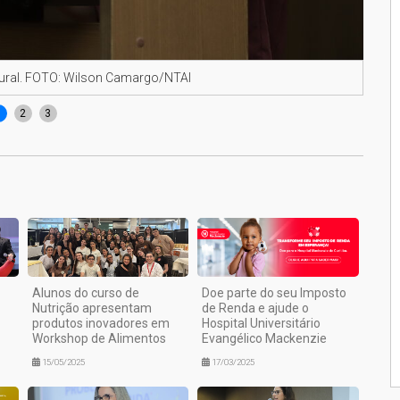
augural. FOTO: Wilson Camargo/NTAI
Jan 
1
2
3
Alunos do curso de
Doe parte do seu Imposto
Nutrição apresentam
de Renda e ajude o
produtos inovadores em
Hospital Universitário
Workshop de Alimentos
Evangélico Mackenzie
15/05/2025
17/03/2025