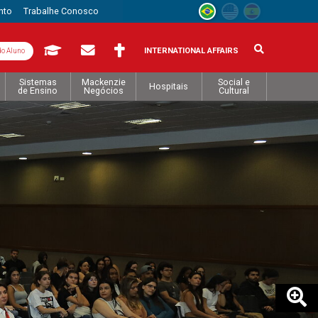
nto
Trabalhe Conosco
INTERNATIONAL AFFAIRS
do Aluno
Sistemas
Mackenzie
Social e
Hospitais
de Ensino
Negócios
Cultural