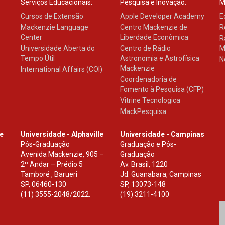
Serviços Educacionais:
Pesquisa e Inovação:
M
Cursos de Extensão
Apple Developer Academy
E
Mackenzie Language
Centro Mackenzie de
R
Center
Liberdade Econômica
R
Universidade Aberta do
Centro de Rádio
M
Tempo Útil
Astronomia e Astrofísica
N
Mackenzie
International Affairs (COI)
Coordenadoria de
Fomento à Pesquisa (CFP)
Vitrine Tecnologica
MackPesquisa
le
Universidade - Alphaville
Universidade - Campinas
Pós-Graduação
Graduação e Pós-
Avenida Mackenzie, 905 –
Graduação
2º Andar – Prédio 5
Av. Brasil, 1220
Tamboré , Barueri
Jd. Guanabara, Campinas
SP
,
06460-130
SP
,
13073-148
(11) 3555-2048/2022.
(19) 3211-4100