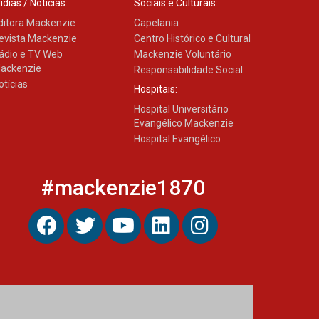
ídias / Notícias:
Sociais e Culturais:
ditora Mackenzie
Capelania
evista Mackenzie
Centro Histórico e Cultural
ádio e TV Web
Mackenzie Voluntário
ackenzie
Responsabilidade Social
otícias
Hospitais:
Hospital Universitário
Evangélico Mackenzie
Hospital Evangélico
#mackenzie1870