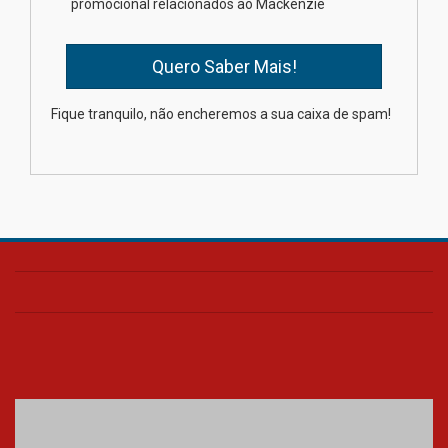
promocional relacionados ao Mackenzie
escola
04.08.2026
XIII Fórum de Aprendizagem
Fique tranquilo, não encheremos a sua caixa de spam!
Transformadora reúne
docentes para debater
inovação e desafios da
educação superior
04.08.2026