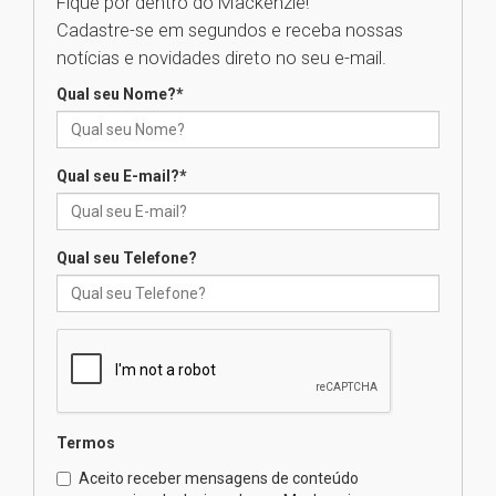
Fique por dentro do Mackenzie!
Cadastre-se em segundos e receba nossas
Seminário discute desafios
notícias e novidades direto no seu e-mail.
das novas tecnologias em
sistemas solares residenciais
Qual seu Nome?
*
04.08.2026
Qual seu E-mail?
*
Mackenzie recepciona os
calouros do segundo semestre
de 2026
04.08.2026
Qual seu Telefone?
Como o Colégio Mackenzie
Brasília prepara seus
estudantes para o PAS antes
mesmo do Ensino Médio
04.08.2026
Termos
Como os pais podem investir
Aceito receber mensagens de conteúdo
na educação dos filhos além da