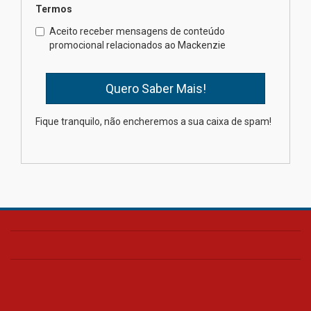
Termos
Como o Colégio Mackenzie
Brasília prepara seus
Aceito receber mensagens de conteúdo
estudantes para o PAS antes
promocional relacionados ao Mackenzie
mesmo do Ensino Médio
04.08.2026
Como os pais podem investir
Fique tranquilo, não encheremos a sua caixa de spam!
na educação dos filhos além da
escola
04.08.2026