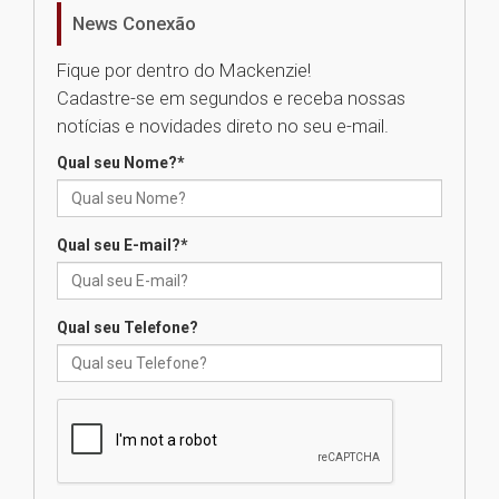
homenageia artista brasileira
News Conexão
05.08.2026
Fique por dentro do Mackenzie!
Cadastre-se em segundos e receba nossas
Universidade Mackenzie
notícias e novidades direto no seu e-mail.
realizará nova edição da Feira
EducationUSA
Qual seu Nome?
*
05.08.2026
Qual seu E-mail?
*
Seminário discute desafios
das novas tecnologias em
sistemas solares residenciais
04.08.2026
Qual seu Telefone?
Mackenzie recepciona os
calouros do segundo semestre
de 2026
04.08.2026