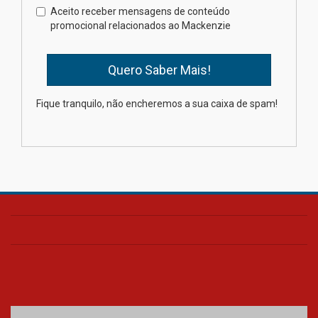
Como os pais podem investir
Aceito receber mensagens de conteúdo
na educação dos filhos além da
promocional relacionados ao Mackenzie
escola
04.08.2026
XIII Fórum de Aprendizagem
Fique tranquilo, não encheremos a sua caixa de spam!
Transformadora reúne
docentes para debater
inovação e desafios da
educação superior
04.08.2026