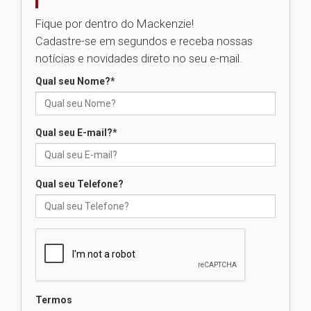
05.08.2026
Fique por dentro do Mackenzie!
Cadastre-se em segundos e receba nossas
Seminário discute desafios
notícias e novidades direto no seu e-mail.
das novas tecnologias em
sistemas solares residenciais
Qual seu Nome?
*
04.08.2026
Qual seu E-mail?
*
Mackenzie recepciona os
calouros do segundo semestre
de 2026
04.08.2026
Qual seu Telefone?
Como o Colégio Mackenzie
Brasília prepara seus
estudantes para o PAS antes
mesmo do Ensino Médio
04.08.2026
Termos