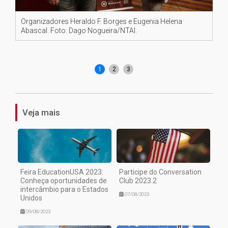
Organizadores Heraldo F. Borges e Eugenia Helena
Dir
Abascal. Foto: Dago Nogueira/NTAI.
No
1
2
3
Veja mais
Feira EducationUSA 2023:
Participe do Conversation
Conheça oportunidades de
Club 2023.2
intercâmbio para o Estados
07/08/2023
Unidos
09/08/2023