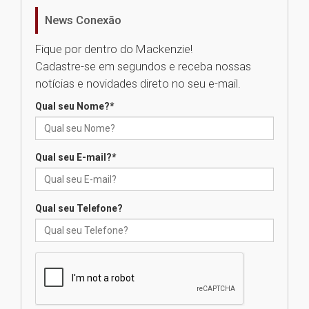
homenageia artista brasileira
News Conexão
05.08.2026
Fique por dentro do Mackenzie!
Cadastre-se em segundos e receba nossas
Universidade Mackenzie
notícias e novidades direto no seu e-mail.
realizará nova edição da Feira
EducationUSA
Qual seu Nome?
*
05.08.2026
Qual seu E-mail?
*
Seminário discute desafios
das novas tecnologias em
sistemas solares residenciais
04.08.2026
Qual seu Telefone?
Mackenzie recepciona os
calouros do segundo semestre
de 2026
04.08.2026