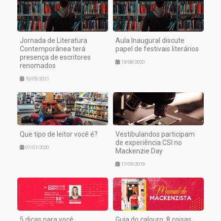
Jornada de Literatura
Aula Inaugural discute
Contemporânea terá
papel de festivais literários
presença de escritores
13/08/2020
renomados
10/05/2021
Que tipo de leitor você é?
Vestibulandos participam
de experiência CSI no
07/01/2020
Mackenzie Day
17/09/2019
5 dicas para você
Guia do calouro: 8 coisas