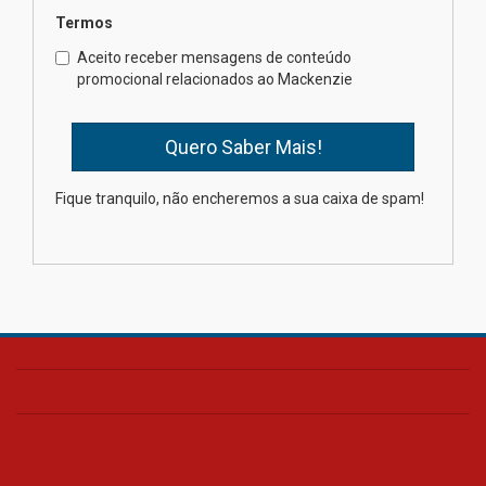
Termos
Como o Colégio Mackenzie
Brasília prepara seus
Aceito receber mensagens de conteúdo
estudantes para o PAS antes
promocional relacionados ao Mackenzie
mesmo do Ensino Médio
04.08.2026
Como os pais podem investir
Fique tranquilo, não encheremos a sua caixa de spam!
na educação dos filhos além da
escola
04.08.2026