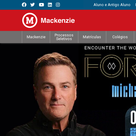
Aluno e Antigo Aluno
Processos
Mackenzie
Matrículas
Colégios
Seletivos