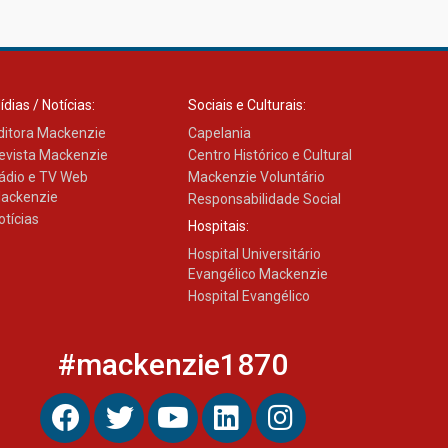
Transformadora reúne
docentes para debater
inovação e desafios da
educação superior
04.08.2026
ídias / Notícias:
Sociais e Culturais:
ditora Mackenzie
Capelania
evista Mackenzie
Centro Histórico e Cultural
ádio e TV Web
Mackenzie Voluntário
ackenzie
Responsabilidade Social
otícias
Hospitais:
Hospital Universitário
Evangélico Mackenzie
Hospital Evangélico
#mackenzie1870