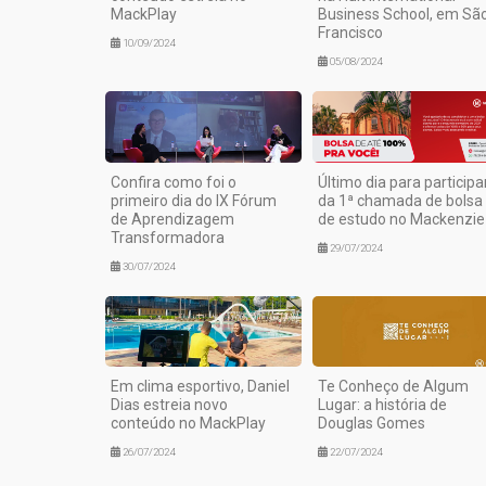
MackPlay
Business School, em Sã
Francisco
10/09/2024
05/08/2024
Confira como foi o
Último dia para participa
primeiro dia do IX Fórum
da 1ª chamada de bolsa
de Aprendizagem
de estudo no Mackenzie
Transformadora
29/07/2024
30/07/2024
Em clima esportivo, Daniel
Te Conheço de Algum
Dias estreia novo
Lugar: a história de
conteúdo no MackPlay
Douglas Gomes
26/07/2024
22/07/2024