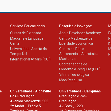
Serviços Educacionais:
Pesquisa e Inovação:
M
Cursos de Extensão
Apple Developer Academy
E
Mackenzie Language
Centro Mackenzie de
R
Center
Liberdade Econômica
R
Universidade Aberta do
Centro de Rádio
M
Tempo Útil
Astronomia e Astrofísica
N
Mackenzie
International Affairs (COI)
Coordenadoria de
Fomento à Pesquisa (CFP)
Vitrine Tecnologica
MackPesquisa
le
Universidade - Alphaville
Universidade - Campinas
Pós-Graduação
Graduação e Pós-
Avenida Mackenzie, 905 –
Graduação
2º Andar – Prédio 5
Av. Brasil, 1220