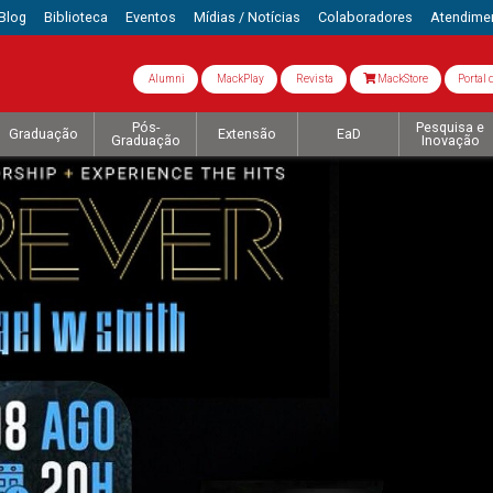
Blog
Biblioteca
Eventos
Mídias / Notícias
Colaboradores
Atendime
Alumni
MackPlay
Revista
MackStore
Portal 
Pós-
Pesquisa e
Graduação
Extensão
EaD
Graduação
Inovação