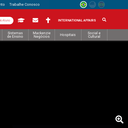
nto
Trabalhe Conosco
INTERNATIONAL AFFAIRS
do Aluno
Sistemas
Mackenzie
Social e
Hospitais
de Ensino
Negócios
Cultural