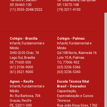
Tamboré , Barueri
Jd. Guanabara, Campinas
SP
,
06460-130
SP
,
13073-148
(11) 3555-2048/2022.
(19) 3211-4100
Colégio - Brasília
Colégio - Palmas
Infantil, Fundamental e
Infantil, Fundamental e
Médio
Médio
SHIS Ql 05 Chác. 74
Qd.108 Norte, Alameda 16
Lago Sul, Brasília
Lote 10 A, Palmas
DF
,
71600-500
TO
,
77006-902
(61) 2106-9000
(63) 3236-5366
(61) 3521-9000
(63) 3236-5340
Agnes – Recife
Escola Técnica Vital
Infantil, Fundamental e
Brasil – Dourados
Médio
Capacitação,
Av. Rui Barbosa, 704
Especialização e Cursos
Graças, Recife
Técnicos
PE
,
52011-040
Rua João Rosa Góes, 1760