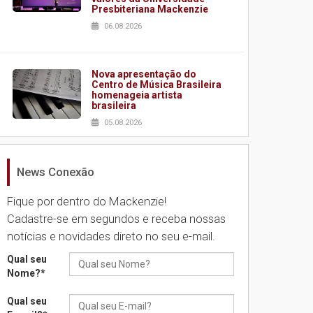
Presbiteriana Mackenzie
06.08.2026
Nova apresentação do
Centro de Música Brasileira
homenageia artista
brasileira
05.08.2026
News Conexão
Universidade Mackenzie
realizará nova edição da
Feira EducationUSA
Fique por dentro do Mackenzie!
05.08.2026
Cadastre-se em segundos e receba nossas
notícias e novidades direto no seu e-mail.
Seminário discute desafios
Qual seu
das novas tecnologias em
Nome?
*
sistemas solares
residenciais
Qual seu
04.08.2026