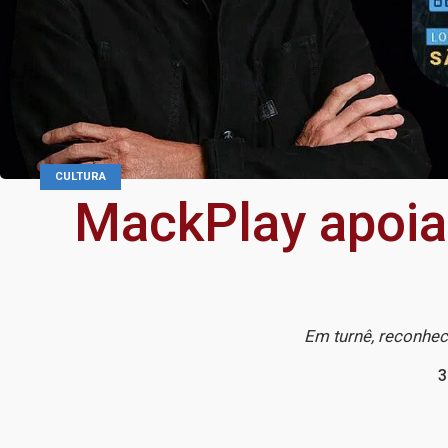
CULTURA
MackPlay apoia
Em turnê, reconhec
3