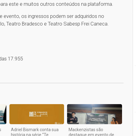
ra este e muitos outros conteúdos na plataforma.
se evento, os ingressos podem ser adquiridos no
aulo, Teatro Bradesco e Teatro Sabesp Frei Caneca.
das 17.955
1
s
Adriel Bismark conta sua
Mackenzistas são
história na série “Te
destaque em evento de