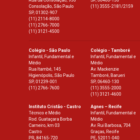
Rua da Consolação, 930
SP
,
06460-130
Consolação, São Paulo
(11) 3555-2181/2159
SP
,
01302-907
(11) 2114-8000
(11) 2766-7000
(11) 3121-4500
Colégio - São Paulo
Colégio - Tamboré
Infantil, Fundamental e
Infantil, Fundamental e
Médio
Médio
Rua Itambé, 145
Av. Mackenzie
Higienópolis, São Paulo
Tamboré, Barueri
SP
,
01239-001
SP
,
06460-130
(11) 2766-7600
(11) 3555-2000
(11) 3121-4600
Instituto Cristão - Castro
Agnes – Recife
Técnico e Médio
Infantil, Fundamental e
Rod. Guataçara Borba
Médio
Carneiro, km 03
Av. Rui Barbosa, 704
Castro
Graças, Recife
PR
,
84165-720
PE
,
52011-040