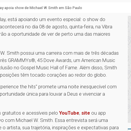
ay apoia show de Michael W. Smith em São Paulo
ay, está apoiando um evento especial: o show do
 acontecerá no dia 08 de agosto, quinta-feira, na Vibra
erão a oportunidade de ver de perto uma das maiores
 W. Smith possui uma carreira com mais de três décadas
u três GRAMMYs®, 45 Dove Awards, um American Music
nclusão no Gospel Music Hall of Fame. Além disso, Smith
mposições têm tocado corações ao redor do globo.
xperience the hits" promete uma noite inesquecível com
rtunidade única para louvar a Deus e vivenciar a
 gratuitos e acessíveis pelo
YouTube
,
site
ou app
sivo com Michael W. Smith. Essa entrevista será uma
artista, sua trajetória, inspirações e expectativas para