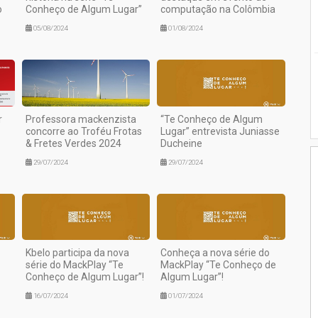
o
Conheço de Algum Lugar”
computação na Colômbia
05/08/2024
01/08/2024
r
Professora mackenzista
“Te Conheço de Algum
concorre ao Troféu Frotas
Lugar” entrevista Juniasse
& Fretes Verdes 2024
Ducheine
29/07/2024
29/07/2024
Kbelo participa da nova
Conheça a nova série do
série do MackPlay “Te
MackPlay “Te Conheço de
Conheço de Algum Lugar”!
Algum Lugar”!
16/07/2024
01/07/2024