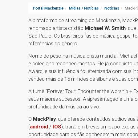
Portal Mackenzie
Mídias / Notícias
Notícias
MackPl
A plataforma de streaming do Mackenzie, MackPl
renomado artista cristão
Michael W. Smith
, que
São Paulo. Os brasileiros fãs de música gospel t
referências do gênero.
Nome de peso na música cristã mundial, Michael
e coleciona reconhecimentos. Ele já conquisto
Award, e sua influência foi eternizada com sua i
vendeu mais de 15 milhões de álbuns e suas co
A turnê "Forever Tour: Encounter the worship + E
seus maiores sucessos. A apresentação é uma opo
profundidade da música ao vivo.
O
MackPlay
, que oferece conteúdos audiovisuais
(
android
/
IOS
), trará, em breve, um papo exclu
oportunidade para os fãs conhecerem mais sobre o 