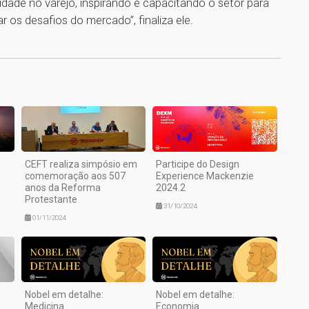
idade no varejo, inspirando e capacitando o setor para
os desafios do mercado”, finaliza ele.
1
CEFT realiza simpósio em
Participe do Design
comemoração aos 507
Experience Mackenzie
anos da Reforma
2024.2
Protestante
31/10/2024
01/11/2024
Nobel em detalhe:
Nobel em detalhe:
Medicina
Economia