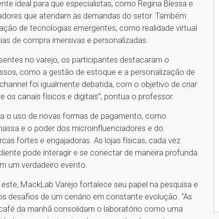
te ideal para que especialistas, como Regina Blessa e
ovadores que atendam às demandas do setor. Também
oração de tecnologias emergentes, como realidade virtual
ias de compra imersivas e personalizadas.
sentes no varejo, os participantes destacaram o
essos, como a gestão de estoque e a personalização de
annel foi igualmente debatida, com o objetivo de criar
os canais físicos e digitais”, pontua o professor.
ra o uso de novas formas de pagamento, como
massa e o poder dos microinfluenciadores e do
s fortes e engajadoras. As lojas físicas, cada vez
liente pode interagir e se conectar de maneira profunda
m um verdadeiro evento.
este, MackLab Varejo fortalece seu papel na pesquisa e
os desafios de um cenário em constante evolução. “As
 café da manhã consolidam o laboratório como uma