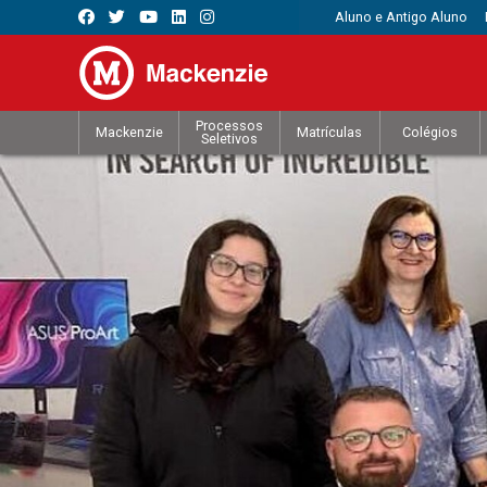
Aluno e Antigo Aluno
Processos
Mackenzie
Matrículas
Colégios
Seletivos