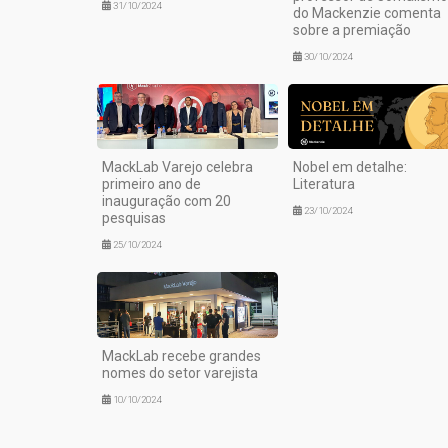
31/10/2024
do Mackenzie comenta
sobre a premiação
30/10/2024
MackLab Varejo celebra
Nobel em detalhe:
primeiro ano de
Literatura
inauguração com 20
23/10/2024
pesquisas
25/10/2024
MackLab recebe grandes
nomes do setor varejista
10/10/2024