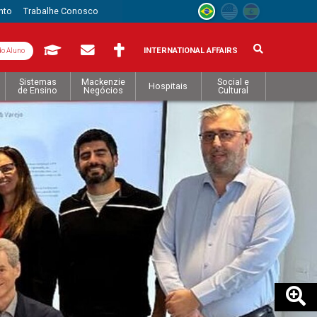
nto
Trabalhe Conosco
INTERNATIONAL AFFAIRS
do Aluno
Sistemas
Mackenzie
Social e
Hospitais
de Ensino
Negócios
Cultural