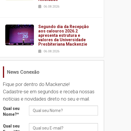
06.08.2026
Segundo dia da Recepção
aos calouros 2026.2
apresenta estrutura e
valores da Universidade
Presbiteriana Mackenzie
06.08.2026
News Conexão
Nova apresentação do
Centro de Música Brasileira
homenageia artista
Fique por dentro do Mackenzie!
brasileira
Cadastre-se em segundos e receba nossas
05.08.2026
notícias e novidades direto no seu e-mail.
Qual seu
Universidade Mackenzie
Nome?
*
realizará nova edição da
Feira EducationUSA
Qual seu
05.08.2026