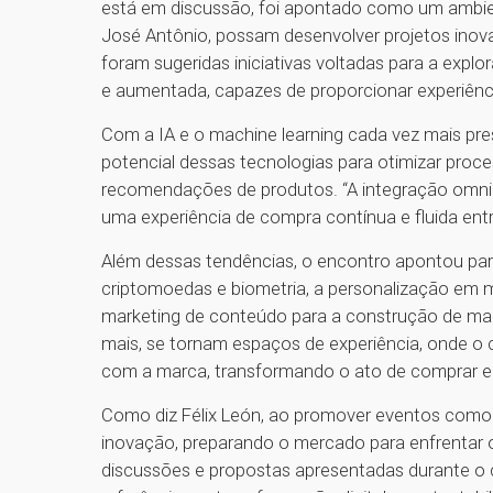
está em discussão, foi apontado como um ambien
José Antônio, possam desenvolver projetos in
foram sugeridas iniciativas voltadas para a expl
e aumentada, capazes de proporcionar experiênc
Com a IA e o machine learning cada vez mais pre
potencial dessas tecnologias para otimizar proc
recomendações de produtos. “A integração omnich
uma experiência de compra contínua e fluida entre 
Além dessas tendências, o encontro apontou pa
criptomoedas e biometria, a personalização em 
marketing de conteúdo para a construção de marca
mais, se tornam espaços de experiência, onde o c
com a marca, transformando o ato de comprar e
Como diz Félix León, ao promover eventos como 
inovação, preparando o mercado para enfrentar 
discussões e propostas apresentadas durante o