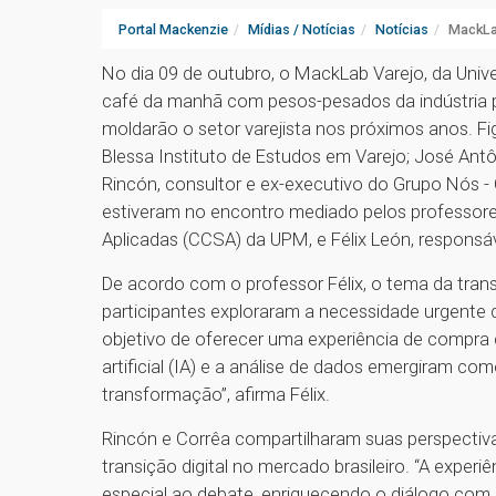
Portal Mackenzie
Mídias / Notícias
Notícias
MackLab
No dia 09 de outubro, o MackLab Varejo, da Univ
café da manhã com pesos-pesados da indústria p
moldarão o setor varejista nos próximos anos. 
Blessa Instituto de Estudos em Varejo; José Ant
Rincón, consultor e ex-executivo do Grupo Nós - 
estiveram no encontro mediado pelos professores 
Aplicadas (CCSA) da UPM, e Félix León, responsáv
De acordo com o professor Félix, o tema da trans
participantes exploraram a necessidade urgente de
objetivo de oferecer uma experiência de compra ca
artificial (IA) e a análise de dados emergiram c
transformação”, afirma Félix.
Rincón e Corrêa compartilharam suas perspectiva
transição digital no mercado brasileiro. “A exper
especial ao debate, enriquecendo o diálogo com e