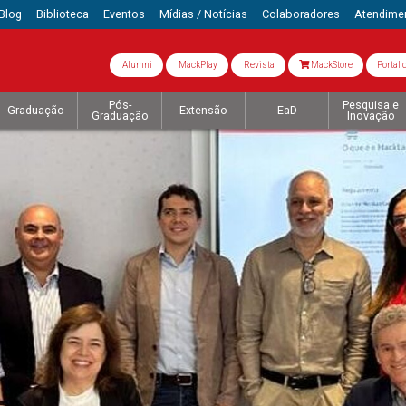
Blog
Biblioteca
Eventos
Mídias / Notícias
Colaboradores
Atendime
Alumni
MackPlay
Revista
MackStore
Portal 
Pós-
Pesquisa e
Graduação
Extensão
EaD
Graduação
Inovação