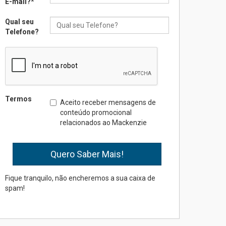
E-mail?
*
Qual seu
Seminário discute desafios
Telefone?
das novas tecnologias em
sistemas solares
residenciais
04.08.2026
Mackenzie recepciona os
Termos
Aceito receber mensagens de
calouros do segundo
conteúdo promocional
semestre de 2026
relacionados ao Mackenzie
04.08.2026
Como o Colégio Mackenzie
Brasília prepara seus
estudantes para o PAS antes
Fique tranquilo, não encheremos a sua caixa de
mesmo do Ensino Médio
spam!
04.08.2026