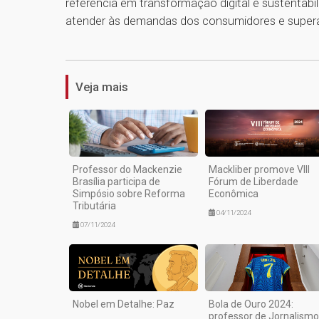
referência em transformação digital e sustentabil
atender às demandas dos consumidores e superar 
Veja mais
Professor do Mackenzie
Mackliber promove VIII
Brasília participa de
Fórum de Liberdade
Simpósio sobre Reforma
Econômica
Tributária
04/11/2024
07/11/2024
Nobel em Detalhe: Paz
Bola de Ouro 2024:
professor de Jornalismo