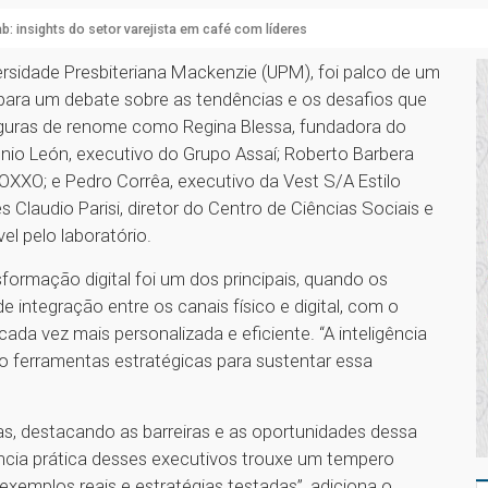
: insights do setor varejista em café com líderes
ersidade Presbiteriana Mackenzie (UPM), foi palco de um
ara um debate sobre as tendências e os desafios que
Figuras de renome como Regina Blessa, fundadora do
ônio León, executivo do Grupo Assaí; Roberto Barbera
OXXO; e Pedro Corrêa, executivo da Vest S/A Estilo
Claudio Parisi, diretor do Centro de Ciências Sociais e
el pelo laboratório.
formação digital foi um dos principais, quando os
 integração entre os canais físico e digital, com o
da vez mais personalizada e eficiente. “A inteligência
omo ferramentas estratégicas para sustentar essa
s, destacando as barreiras e as oportunidades dessa
iência prática desses executivos trouxe um tempero
xemplos reais e estratégias testadas”, adiciona o