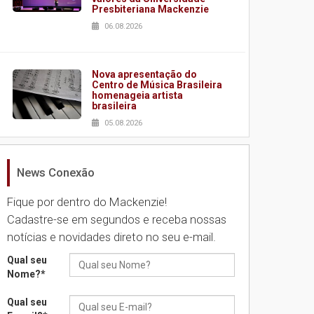
Presbiteriana Mackenzie
06.08.2026
Nova apresentação do
Centro de Música Brasileira
homenageia artista
brasileira
os participantes da VII Semana de Estudos Organizacionais
05.08.2026
News Conexão
Universidade Mackenzie
realizará nova edição da
Feira EducationUSA
Fique por dentro do Mackenzie!
05.08.2026
Cadastre-se em segundos e receba nossas
notícias e novidades direto no seu e-mail.
Seminário discute desafios
Qual seu
das novas tecnologias em
Nome?
*
sistemas solares
residenciais
Qual seu
04.08.2026