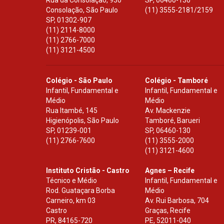
Rua da Consolação, 930
SP
,
06460-130
Consolação, São Paulo
(11) 3555-2181/2159
SP
,
01302-907
(11) 2114-8000
(11) 2766-7000
(11) 3121-4500
Colégio - São Paulo
Colégio - Tamboré
Infantil, Fundamental e
Infantil, Fundamental e
Médio
Médio
Rua Itambé, 145
Av. Mackenzie
Higienópolis, São Paulo
Tamboré, Barueri
SP
,
01239-001
SP
,
06460-130
(11) 2766-7600
(11) 3555-2000
(11) 3121-4600
Instituto Cristão - Castro
Agnes – Recife
Técnico e Médio
Infantil, Fundamental e
Rod. Guataçara Borba
Médio
Carneiro, km 03
Av. Rui Barbosa, 704
Castro
Graças, Recife
PR
,
84165-720
PE
,
52011-040