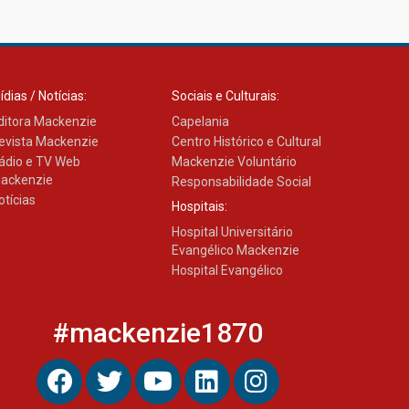
Transformadora reúne
docentes para debater
inovação e desafios da
educação superior
04.08.2026
ídias / Notícias:
Sociais e Culturais:
ditora Mackenzie
Capelania
evista Mackenzie
Centro Histórico e Cultural
ádio e TV Web
Mackenzie Voluntário
ackenzie
Responsabilidade Social
otícias
Hospitais:
Hospital Universitário
Evangélico Mackenzie
Hospital Evangélico
#mackenzie1870