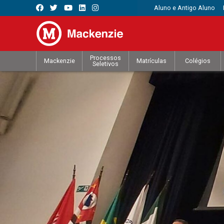
Aluno e Antigo Aluno
Processos
Mackenzie
Matrículas
Colégios
Seletivos