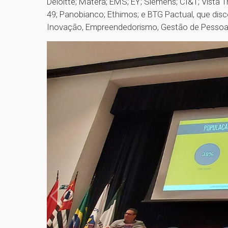
Deloitte; Matera; EMS; EY; Siemens; CI&T; Vista 
49; Panobianco; Ethimos; e BTG Pactual, que dis
Inovação, Empreendedorismo, Gestão de Pessoas,