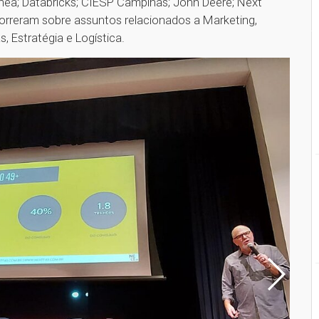
Thea; Databricks; CIESP Campinas; John Deere; Next
correram sobre assuntos relacionados a Marketing,
 Estratégia e Logística.