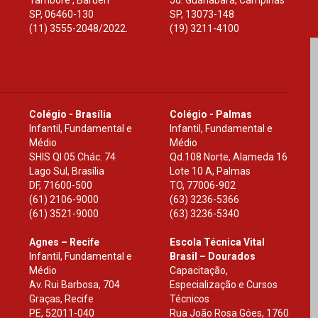
Tamboré , Barueri
Jd. Guanabara, Campinas
SP
,
06460-130
SP
,
13073-148
(11) 3555-2048/2022.
(19) 3211-4100
Colégio - Brasília
Colégio - Palmas
Infantil, Fundamental e
Infantil, Fundamental e
Médio
Médio
SHIS Ql 05 Chác. 74
Qd.108 Norte, Alameda 16
Lago Sul, Brasília
Lote 10 A, Palmas
DF
,
71600-500
TO
,
77006-902
(61) 2106-9000
(63) 3236-5366
(61) 3521-9000
(63) 3236-5340
Agnes – Recife
Escola Técnica Vital
Infantil, Fundamental e
Brasil – Dourados
Médio
Capacitação,
Av. Rui Barbosa, 704
Especialização e Cursos
Graças, Recife
Técnicos
PE
,
52011-040
Rua João Rosa Góes, 1760