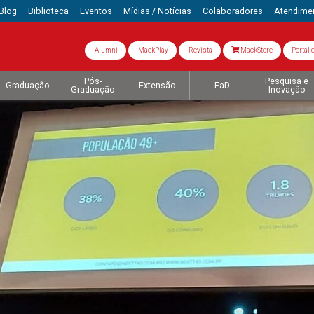
Blog
Biblioteca
Eventos
Mídias / Notícias
Colaboradores
Atendime
Alumni
MackPlay
Revista
MackStore
Portal 
Pós-
Pesquisa e
Graduação
Extensão
EaD
Graduação
Inovação