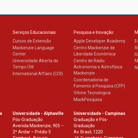
Serviços Educacionais:
Pesquisa e Inovação:
M
Cursos de Extensão
Apple Developer Academy
E
Mackenzie Language
Centro Mackenzie de
R
Center
Liberdade Econômica
R
Universidade Aberta do
Centro de Rádio
M
Tempo Útil
Astronomia e Astrofísica
N
Mackenzie
International Affairs (COI)
Coordenadoria de
Fomento à Pesquisa (CFP)
Vitrine Tecnologica
MackPesquisa
le
Universidade - Alphaville
Universidade - Campinas
Pós-Graduação
Graduação e Pós-
Avenida Mackenzie, 905 –
Graduação
2º Andar – Prédio 5
Av. Brasil, 1220