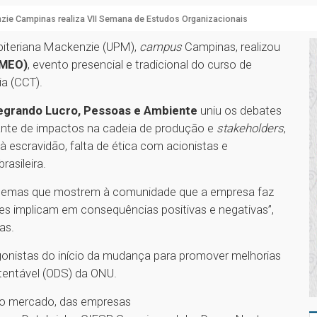
ie Campinas realiza VII Semana de Estudos Organizacionais
esbiteriana Mackenzie (UPM),
campus
Campinas, realizou
EMEO)
, evento presencial e tradicional do curso de
ia (CCT).
tegrando Lucro, Pessoas e Ambiente
uniu os debates
ante de impactos na cadeia de produção e
stakeholders
,
escravidão, falta de ética com acionistas e
asileira.
e temas que mostrem à comunidade que a empresa faz
es implicam em consequências positivas e negativas”,
ias.
onistas do início da mudança para promover melhorias
tentável (ODS) da ONU.
 no mercado, das empresas