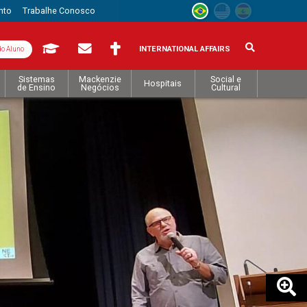
nto
Trabalhe Conosco
INTERNATIONAL AFFAIRS
do Aluno
Sistemas
Mackenzie
Social e
Hospitais
de Ensino
Negócios
Cultural