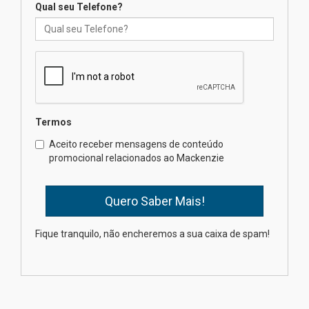
Qual seu Telefone?
Professora do Mackenzie é
finalista do Prêmio Jabuti com
obra sobre ética e arquitetura
contemporânea
04.08.2026
Semana Internacional
Termos
Mackenzie promove parcerias
internacionais
Aceito receber mensagens de conteúdo
promocional relacionados ao Mackenzie
03.08.2026
Oncologista do HUEM ressalta
importância da prevenção e
diagnóstico precoce do câncer
Fique tranquilo, não encheremos a sua caixa de spam!
de pulmão
03.08.2026