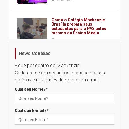
Como o Colégio Mackenzie
Brasília prepara seus
estudantes para o PAS antes
mesmo do Ensino Médio
04.08.2026
News Conexão
Como os pais podem investir
na educação dos filhos além da
Fique por dentro do Mackenzie!
escola
Cadastre-se em segundos e receba nossas
04.08.2026
notícias e novidades direto no seu e-mail.
Qual seu Nome?
*
XIII Fórum de Aprendizagem
Transformadora reúne
docentes para debater
inovação e desafios da
Qual seu E-mail?
*
educação superior
04.08.2026