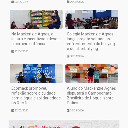
02/06/2026
29/05/2026
No Mackenzie Agnes, a
Colégio Mackenzie Agnes
leitura é incentivada desde
lança projeto voltado ao
a primeira infância
enfrentamento do bullying
e do ciberbullying
23/04/2026
08/04/2026
Ecomack promoveu
Aluno do Mackenzie Agnes
reflexão sobre o cuidado
disputará o Campeonato
com a água e solidariedade
Brasileiro de Hóquei sobre
no Recife
Patins
27/03/2026
05/03/2026