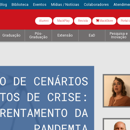
Blog
Biblioteca
Eventos
Mídias / Notícias
Colaboradores
Atendime
Alumni
MackPlay
Revista
MackStore
Portal 
Pós-
Pesquisa e
Graduação
Extensão
EaD
Graduação
Inovação