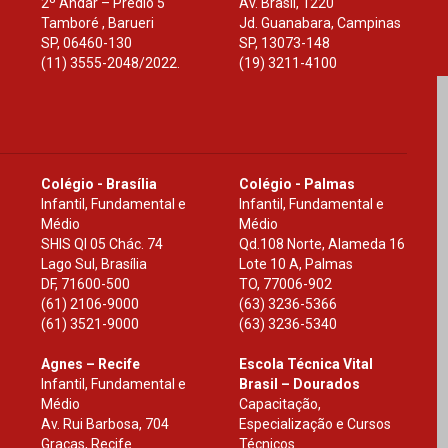
2º Andar – Prédio 5
Av. Brasil, 1220
Tamboré , Barueri
Jd. Guanabara, Campinas
SP
,
06460-130
SP
,
13073-148
(11) 3555-2048/2022.
(19) 3211-4100
Colégio - Brasília
Colégio - Palmas
Infantil, Fundamental e
Infantil, Fundamental e
Médio
Médio
SHIS Ql 05 Chác. 74
Qd.108 Norte, Alameda 16
Lago Sul, Brasília
Lote 10 A, Palmas
DF
,
71600-500
TO
,
77006-902
(61) 2106-9000
(63) 3236-5366
(61) 3521-9000
(63) 3236-5340
Agnes – Recife
Escola Técnica Vital
Infantil, Fundamental e
Brasil – Dourados
Médio
Capacitação,
Av. Rui Barbosa, 704
Especialização e Cursos
Graças, Recife
Técnicos