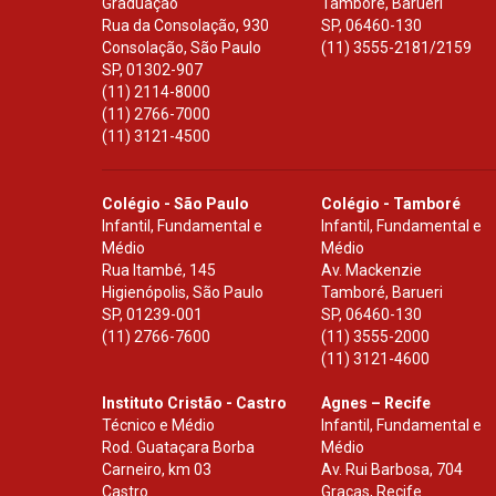
Graduação
Tamboré, Barueri
Rua da Consolação, 930
SP
,
06460-130
Consolação, São Paulo
(11) 3555-2181/2159
SP
,
01302-907
(11) 2114-8000
(11) 2766-7000
(11) 3121-4500
Colégio - São Paulo
Colégio - Tamboré
Infantil, Fundamental e
Infantil, Fundamental e
Médio
Médio
Rua Itambé, 145
Av. Mackenzie
Higienópolis, São Paulo
Tamboré, Barueri
SP
,
01239-001
SP
,
06460-130
(11) 2766-7600
(11) 3555-2000
(11) 3121-4600
Instituto Cristão - Castro
Agnes – Recife
Técnico e Médio
Infantil, Fundamental e
Rod. Guataçara Borba
Médio
Carneiro, km 03
Av. Rui Barbosa, 704
Castro
Graças, Recife