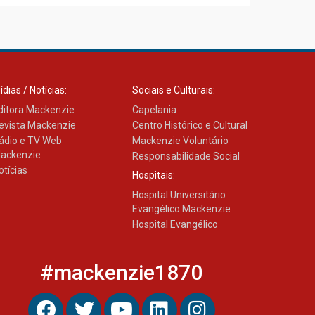
XIII Fórum de Aprendizagem
Transformadora reúne
docentes para debater
inovação e desafios da
educação superior
04.08.2026
ídias / Notícias:
Sociais e Culturais:
ditora Mackenzie
Capelania
evista Mackenzie
Centro Histórico e Cultural
ádio e TV Web
Mackenzie Voluntário
ackenzie
Responsabilidade Social
otícias
Hospitais:
Hospital Universitário
Evangélico Mackenzie
Hospital Evangélico
#mackenzie1870