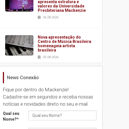
apresenta estrutura e
valores da Universidade
Presbiteriana Mackenzie
06.08.2026
Nova apresentação do
Centro de Música Brasileira
homenageia artista
brasileira
05.08.2026
News Conexão
Universidade Mackenzie
realizará nova edição da
Feira EducationUSA
Fique por dentro do Mackenzie!
05.08.2026
Cadastre-se em segundos e receba nossas
notícias e novidades direto no seu e-mail.
Seminário discute desafios
Qual seu
das novas tecnologias em
Nome?
*
sistemas solares
residenciais