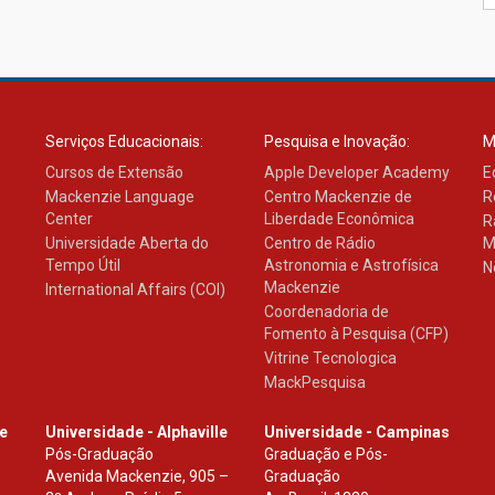
Serviços Educacionais:
Pesquisa e Inovação:
M
Cursos de Extensão
Apple Developer Academy
E
Mackenzie Language
Centro Mackenzie de
R
Center
Liberdade Econômica
R
Universidade Aberta do
Centro de Rádio
M
Tempo Útil
Astronomia e Astrofísica
N
Mackenzie
International Affairs (COI)
Coordenadoria de
Fomento à Pesquisa (CFP)
Vitrine Tecnologica
MackPesquisa
le
Universidade - Alphaville
Universidade - Campinas
Pós-Graduação
Graduação e Pós-
Avenida Mackenzie, 905 –
Graduação