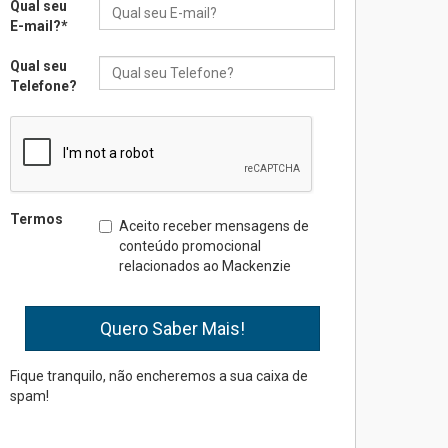
Qual seu
04.08.2026
E-mail?
*
Qual seu
Mackenzie recepciona os
Telefone?
calouros do segundo
semestre de 2026
04.08.2026
Como o Colégio Mackenzie
Brasília prepara seus
Termos
Aceito receber mensagens de
estudantes para o PAS antes
conteúdo promocional
mesmo do Ensino Médio
relacionados ao Mackenzie
04.08.2026
Como os pais podem investir
na educação dos filhos além
da escola
Fique tranquilo, não encheremos a sua caixa de
spam!
04.08.2026