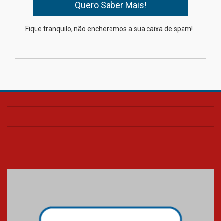
XIII Fórum de Aprendizagem
Fique tranquilo, não encheremos a sua caixa de spam!
Transformadora reúne
docentes para debater
inovação e desafios da
educação superior
04.08.2026