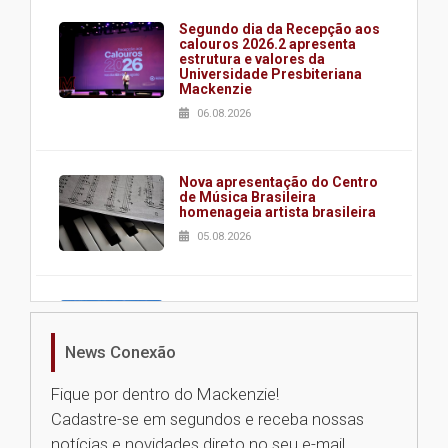
Segundo dia da Recepção aos
calouros 2026.2 apresenta
estrutura e valores da
Universidade Presbiteriana
Mackenzie
06.08.2026
Nova apresentação do Centro
de Música Brasileira
homenageia artista brasileira
05.08.2026
Universidade Mackenzie
realizará nova edição da Feira
EducationUSA
News Conexão
05.08.2026
Fique por dentro do Mackenzie!
Cadastre-se em segundos e receba nossas
Seminário discute desafios
notícias e novidades direto no seu e-mail.
das novas tecnologias em